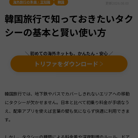
海外旅行の準備・豆知識
韓国
更新
2026.08.03
韓国旅行で知っておきたいタク
シーの基本と賢い使い方
＼ 初めての海外ネットも、かんたん・安心 ／
トリファをダウンロード
韓国旅行では、地下鉄やバスでカバーしきれないエリアへの移動
にタクシーが欠かせません。日本と比べて初乗り料金が手頃なう
え、配車アプリを使えば言葉の壁も気にならず快適に利用できま
す。
しかし、タクシーの種類による料金差や深夜割増のルール、ドア