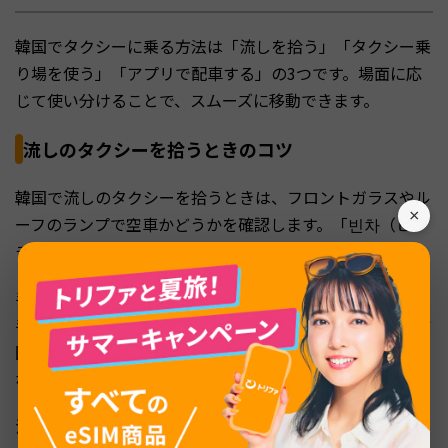
韓国でタクシーに乗る方法は「流しを拾う」「タクシー乗
り場を使う」「アプリで配車する」の3つです。場面に応
じて使い分けることで、スムーズに移動できます。
流しのタクシーを拾うときのコツ
韓国で流しのタクシーを拾うときは、フロントガラスやル
×
ーフのランプで空車かどうかを確認します。「빈차（ピン
チャ）」と表示されていれば空車のサインです。
手を挙げてタクシーを止めるときは、日本のように真上に
手を挙げるのではなく、肩の高さ程度に手を伸ばすのが韓
国流です。大通りや交差点の近くで待つとつかまりやすく
なります。
注意したいのは、韓国のタクシーのドアは手動式です。日