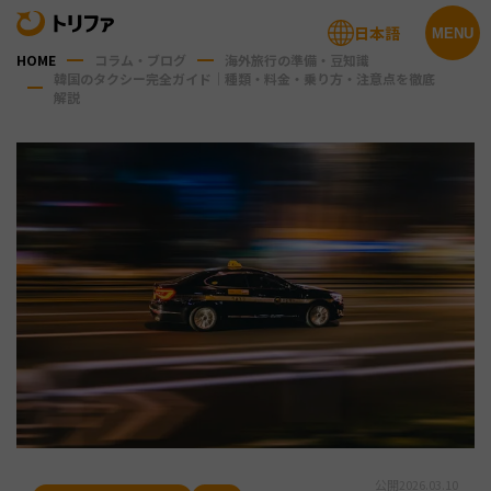
日本語
MENU
HOME
コラム・ブログ
海外旅行の準備・豆知識
韓国のタクシー完全ガイド｜種類・料金・乗り方・注意点を徹底
解説
公開
2026.03.10