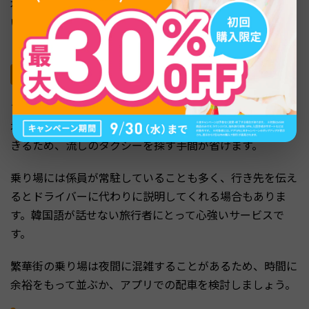
本のように自動で開くのを待っていると、乗車の意思がな
いと判断されて走り去ってしまうことがあります。自分で
ドアを開けて乗り込みましょう。
タクシー乗り場の活用が確実
ソウル駅や明洞、空港など主要スポットにはタクシー乗り
場が設置されています。乗り場を利用すれば順番に乗車で
きるため、流しのタクシーを探す手間が省けます。
乗り場には係員が常駐していることも多く、行き先を伝え
るとドライバーに代わりに説明してくれる場合もありま
す。韓国語が話せない旅行者にとって心強いサービスで
す。
繁華街の乗り場は夜間に混雑することがあるため、時間に
余裕をもって並ぶか、アプリでの配車を検討しましょう。