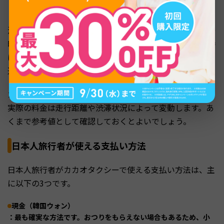
と比較すると、かなり手頃な料金設定です。
深夜は割増料金が適用されるため注意が必要です。午後10
時〜11時と午前2時〜4時は20%割増、午後11時〜午前2時
は40%割増となります。深夜にタクシーを利用する際は、
通常より料金が高くなることを覚えておきましょう。
カカオタクシーでは配車前に目安料金が表示されますが、
実際の料金は走行距離や渋滞状況によって変動します。あ
くまで参考値として確認しておくとよいでしょう。
日本人旅行者が使える支払い方法
日本人旅行者がカカオタクシーで使える支払い方法は、主
に以下の3つです。
現金（韓国ウォン）
：最も確実な方法です。おつりをもらえない場合もあるため、小