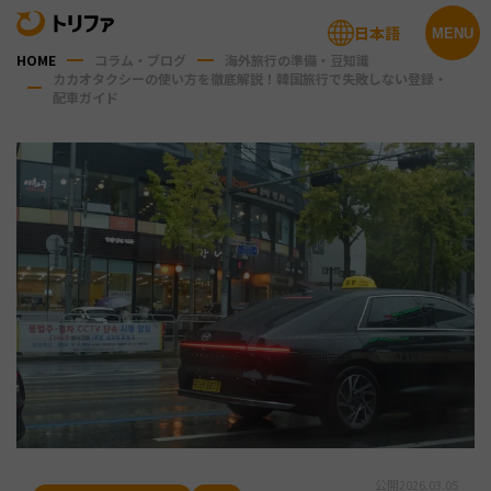
日本語
MENU
HOME
コラム・ブログ
海外旅行の準備・豆知識
カカオタクシーの使い方を徹底解説！韓国旅行で失敗しない登録・
配車ガイド
公開
2026.03.05