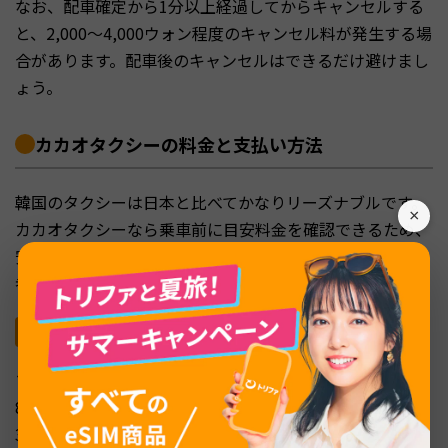
なお、配車確定から1分以上経過してからキャンセルする
と、2,000〜4,000ウォン程度のキャンセル料が発生する場
合があります。配車後のキャンセルはできるだけ避けまし
ょう。
カカオタクシーの料金と支払い方法
韓国のタクシーは日本と比べてかなりリーズナブルです。
×
カカオタクシーなら乗車前に目安料金を確認できるため、
安心して利用できます。ここでは、料金体系と日本人旅行
者が使える支払い方法をまとめます。
韓国タクシーの料金体系と深夜割増
ソウルの一般タクシーの場合、初乗り料金は1.6kmまで4,
800ウォン（約530円）です。その後は131mごと、または
30秒ごとに100ウォンずつ加算されます。日本のタクシー