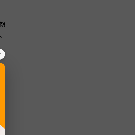
期
。
×
査
、必
下