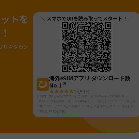
ネットを
＼ スマホでQRを読み取ってスタート！／
ァ！
プリをダウン
海外eSIMアプリ ダウンロード数
※
No.1
15,507
件
※国内「旅行用eSIMアプリ」のDL数（2025年4月～2026年3月・
iOS&Android合算値・AppTweak調べ）。「旅行」カテゴリから旅行用
eSIMアプリ（アプリ名か説明に「eSIM」が含まれるアプリ）を当社に
て抽出しDL数を算出。