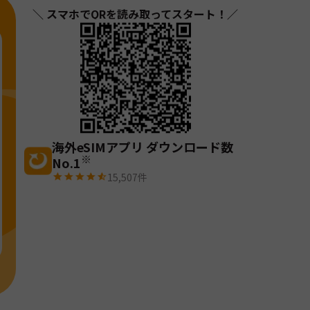
＼ スマホでQRを読み取ってスタート！／
海外eSIMアプリ ダウンロード数
※
No.1
15,507
件