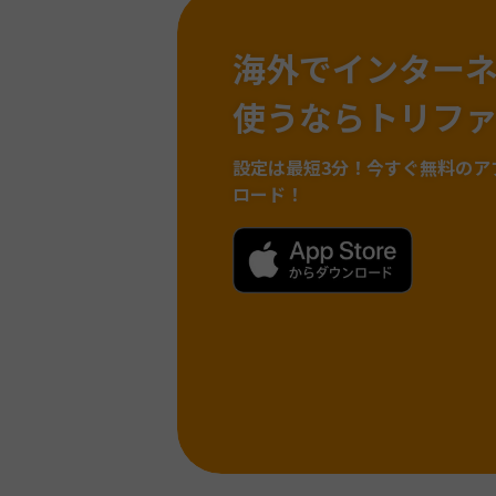
海外でインター
使うならトリフ
設定は最短3分！
今すぐ無料のア
ロード！