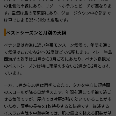
の北側海岸線にあり、リゾートホテルとビーチが連なりま
す。空港は島の南東部にあり、ジョージタウン中心部まで
は車でおよそ25〜30分の距離です。
ベストシーズンと月別の天候
ペナン島は赤道に近い熱帯モンスーン気候で、年間を通じ
て気温はおおむね24〜32度ほどで推移します。マレー半島
西海岸の乾季は11月から3月ごろにあたり、ペナン島観光
のベストシーズンは特に雨量の少ない12月から2月とされ
ています。
一方、5月から10月は雨季にあたり、夕方を中心に短時間
のスコールが降る日が増えます。年間を通して半袖で過ご
せる気候ですが、屋内では冷房が強く効いていることが多
いため、薄手の長袖を1枚持参すると快適です。後述する
イスラム寺院や中華寺院では、肌の露出を控える服装が望