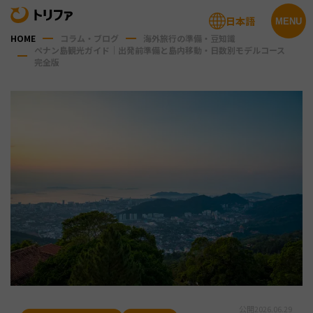
日本語
MENU
HOME
コラム・ブログ
海外旅行の準備・豆知識
ペナン島観光ガイド｜出発前準備と島内移動・日数別モデルコース
完全版
公開
2026.06.29