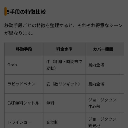
5手段の特徴比較
移動手段ごとの特徴を整理すると、それぞれ得意なシーン
が異なります。
移動手段
料金水準
カバー範囲
中（距離・時間帯で
空
Grab
島内全域
変動）
ー
日
ラピッドペナン
安（数リンギット）
島内全域
ル
ジョージタウン
CAT無料シャトル
無料
世
中心部
ジョージタウン
トライショー
交渉制
ヘ
観光地