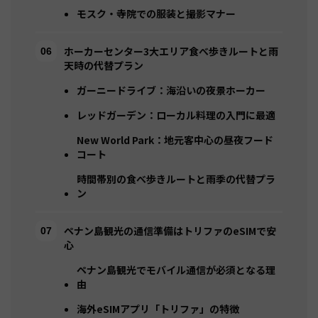
モスク・寺院での服装と撮影マナー
ホーカーセンター3大エリア食べ歩きルートと雨
天時の代替プラン
ガーニードライブ：海沿いの夜景ホーカー
レッドガーデン：ローカル料理の入門に最適
New World Park：地元客中心の昼夜フード
コート
時間帯別の食べ歩きルートと雨季の代替プラ
ン
ペナン島観光の通信準備はトリファのeSIMで安
心
ペナン島観光でモバイル通信が必須となる理
由
海外eSIMアプリ「トリファ」の特徴