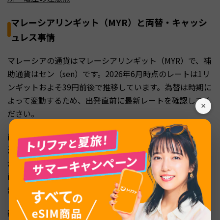
マレーシアリンギット（MYR）と両替・キャッシ
ュレス事情
マレーシアの通貨はマレーシアリンギット（MYR）で、補
助通貨はセン（sen）です。2026年6月時点のレートは1リ
ンギットおよそ39円前後で推移しています。為替は時期に
よって変動するため、出発直前に最新レートを確認してく
×
ださい。
両替は日本の空港よりも、現地のクアラルンプール国際空
港やジョージタウン市内の両替所のほうが一般的にレート
が良い傾向があります。空港到着直後は最低限の金額だけ
両替し、まとまった金額は街中の認可両替所で交換すると
無駄が少なくて済みます。
都市部のレストランやショッピングモールではクレジット