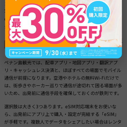
カードが使えますが、ホーカーセンターや小さな屋台では
現金中心です。配車アプリのGrabや現地の電子マネー「T
ouch 'n Go eWallet」も普及しており、現金と併用すると
会計がスムーズです。
海外通信手段の選び方（eSIM・レンタルWi-Fi・現
地SIM）
ペナン島観光では、配車アプリ・地図アプリ・翻訳アプ
リ・キャッシュレス決済と、ほぼすべての場面でモバイル
通信が前提になります。空港やホテルの無料Wi-Fiだけで
は、街歩きやホーカー巡りで通信が途切れて困る場面が多
いため、出発前に通信手段を確保しておくのが鉄則です。
選択肢は大きく3つあります。eSIM対応端末をお使いな
ら、出発前にアプリ上で購入・設定が完結する「eSIM」
が手軽です。複数人でデータをシェアしたい場合はレンタ