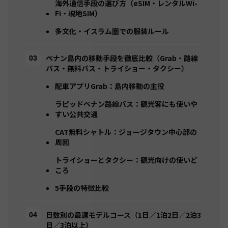
海外通信手段の選び方（eSIM・レンタルWi-
Fi・現地SIM）
多文化・イスラム圏での服装ルール
ペナン島内の移動手段を徹底比較（Grab・路線
バス・無料バス・トライショー・タクシー）
配車アプリGrab：島内移動の主役
ラピッドペナン路線バス：観光客にも使いや
すい公共交通
CAT無料シャトル：ジョージタウン中心部の
周回
トライショーとタクシー：観光向けの使いど
ころ
5手段の特徴比較
日数別の最適モデルコース（1日／1泊2日／2泊3
日／3泊以上）