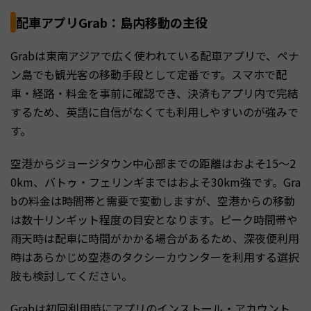
配車アプリGrab：島内移動の主役
Grabは東南アジアで広く使われている配車アプリで、ペナ
ン島でも観光客の移動手段として定番です。スマホで配
車・経路・料金を事前に確認でき、決済もアプリ内で完結
するため、英語に自信がなくても利用しやすいのが強みで
す。
空港からジョージタウン中心部までの距離はおよそ15〜2
0km、バトゥ・フェリンギまではおよそ30km強です。Gra
bの料金は時間帯と需要で変動しますが、空港からの移動
は数十リンギット程度の目安となります。ピーク時間帯や
雨天時は配車に時間がかかる場合があるため、深夜便利用
時はあらかじめ空港のタクシーカウンターを利用する選択
肢も検討してください。
Grabは初回利用時にアプリのインストール・アカウント