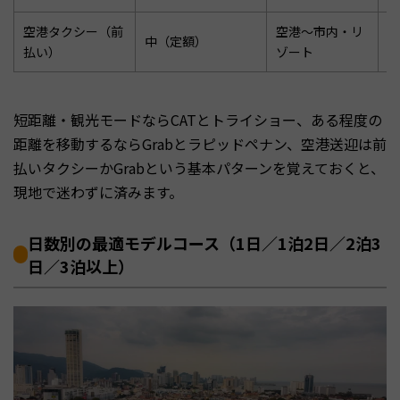
空港タクシー（前
空港〜市内・リ
中（定額）
深
払い）
ゾート
短距離・観光モードならCATとトライショー、ある程度の
距離を移動するならGrabとラピッドペナン、空港送迎は前
払いタクシーかGrabという基本パターンを覚えておくと、
現地で迷わずに済みます。
日数別の最適モデルコース（1日／1泊2日／2泊3
日／3泊以上）