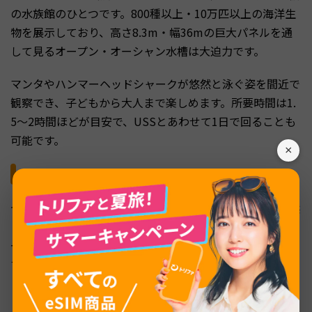
の水族館のひとつです。800種以上・10万匹以上の海洋生
物を展示しており、高さ8.3m・幅36mの巨大パネルを通
して見るオープン・オーシャン水槽は大迫力です。
マンタやハンマーヘッドシャークが悠然と泳ぐ姿を間近で
観察でき、子どもから大人まで楽しめます。所要時間は1.
5〜2時間ほどが目安で、USSとあわせて1日で回ることも
可能です。
×
シロソビーチ
セントーサ島の南西に位置するシロソビーチは、白い砂浜
とヤシの木が広がるリゾートビーチです。入場無料で、ビ
ーチバレーやカヤックなどのアクティビティも楽しめま
す。
ビーチ沿いにはバーやレストランが並んでおり、海を眺め