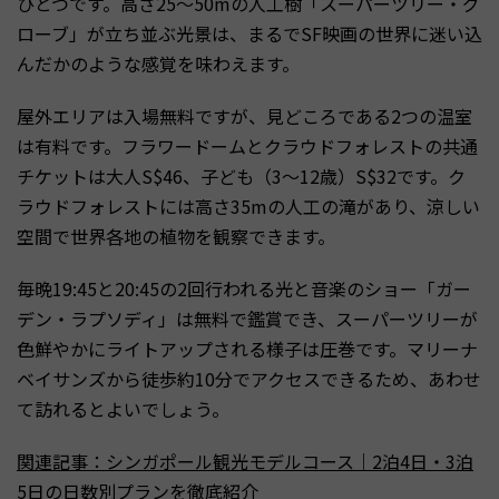
ひとつです。高さ25〜50mの人工樹「スーパーツリー・グ
ローブ」が立ち並ぶ光景は、まるでSF映画の世界に迷い込
んだかのような感覚を味わえます。
屋外エリアは入場無料ですが、見どころである2つの温室
は有料です。フラワードームとクラウドフォレストの共通
チケットは大人S$46、子ども（3〜12歳）S$32です。ク
ラウドフォレストには高さ35mの人工の滝があり、涼しい
空間で世界各地の植物を観察できます。
毎晩19:45と20:45の2回行われる光と音楽のショー「ガー
デン・ラプソディ」は無料で鑑賞でき、スーパーツリーが
色鮮やかにライトアップされる様子は圧巻です。マリーナ
ベイサンズから徒歩約10分でアクセスできるため、あわせ
て訪れるとよいでしょう。
関連記事：シンガポール観光モデルコース｜2泊4日・3泊
5日の日数別プランを徹底紹介