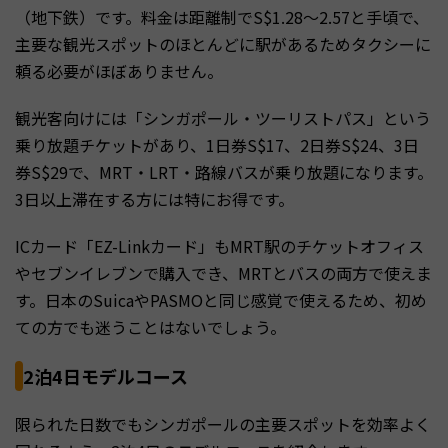
（地下鉄）です。料金は距離制でS$1.28〜2.57と手頃で、
主要な観光スポットのほとんどに駅があるためタクシーに
頼る必要がほぼありません。
観光客向けには「シンガポール・ツーリストパス」という
乗り放題チケットがあり、1日券S$17、2日券S$24、3日
券S$29で、MRT・LRT・路線バスが乗り放題になります。
3日以上滞在する方には特にお得です。
ICカード「EZ-Linkカード」もMRT駅のチケットオフィス
やセブンイレブンで購入でき、MRTとバスの両方で使えま
す。日本のSuicaやPASMOと同じ感覚で使えるため、初め
ての方でも迷うことはないでしょう。
2泊4日モデルコース
限られた日数でもシンガポールの主要スポットを効率よく