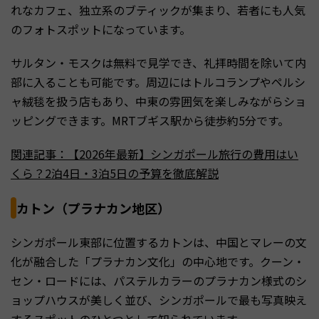
れなカフェ、独立系のブティックが集まり、若者にも人気
のフォトスポットになっています。
サルタン・モスクは無料で見学でき、礼拝時間を除いて内
部に入ることも可能です。周辺にはトルコランプやペルシ
ャ絨毯を扱う店もあり、中東の雰囲気を楽しみながらショ
ッピングできます。MRTブギス駅から徒歩約5分です。
関連記事：【2026年最新】シンガポール旅行の費用はい
くら？2泊4日・3泊5日の予算を徹底解説
カトン（プラナカン地区）
シンガポール東部に位置するカトンは、中国とマレーの文
化が融合した「プラナカン文化」の中心地です。クーン・
セン・ロードには、パステルカラーのプラナカン様式のシ
ョップハウスが美しく並び、シンガポールで最も写真映え