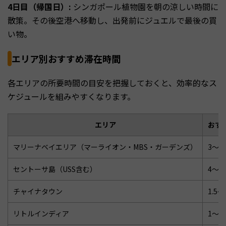
4日目（帰国日）:
シンガポール植物園を朝の涼しい時間に
散策。その後空港へ移動し、出発前にジュエルで最後の買
い物。
エリア別おすすめ滞在時間
各エリアの所要時間の目安を把握しておくと、効率的なス
ケジュールを組みやすくなります。
エリア
おす
マリーナベイエリア（マーライオン・MBS・ガーデンズ）
3〜5
セントーサ島（USS含む）
4〜8
チャイナタウン
1.5
リトルインディア
1〜1