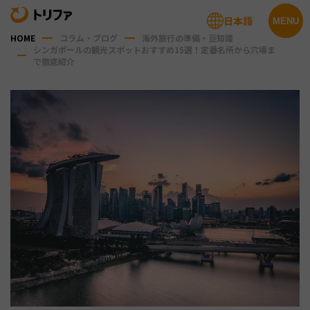
日本語
MENU
HOME
コラム・ブログ
海外旅行の準備・豆知識
シンガポールの観光スポットおすすめ15選！定番名所から穴場ま
で徹底紹介