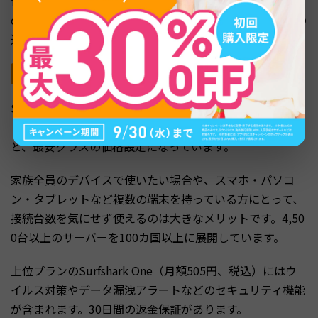
他社と比べると上位プランの料金はやや高めですが、Basi
cの2年プランでは競争力のある価格になります。30日間の
返金保証も付いています。
Surfshark — 同時接続無制限でコスパ良好
Surfsharkは同時接続台数が無制限という点が魅力のサー
ビスです。2年プランのStarterは月額335円（税込369円）
と、最安クラスの価格設定になっています。
家族全員のデバイスで使いたい場合や、スマホ・パソコ
ン・タブレットなど複数の端末を持っている方にとって、
接続台数を気にせず使えるのは大きなメリットです。4,50
0台以上のサーバーを100カ国以上に展開しています。
上位プランのSurfshark One（月額505円、税込）にはウ
イルス対策やデータ漏洩アラートなどのセキュリティ機能
が含まれます。30日間の返金保証があります。