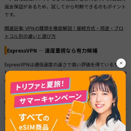
返金保証があるため、試してから判断できるのもポイント
です。
関連記事: VPNの種類を徹底解説！接続方式・用途・プロ
トコル別の違いと選び方
ExpressVPN — 速度重視なら有力候補
×
ExpressVPNは通信速度の速さで高い評価を得ているサー
ビスです。2年プランの月額はBasicプランで$3.49、Advan
cedプランで$4.49となっています。
105カ国以上に3,000台以上のサーバーを設置しており、
動画ストリーミングやオンラインゲームなど、速度が求め
られる用途に向いています。Advancedプランでは12台、P
roプランでは14台まで同時接続が可能です。