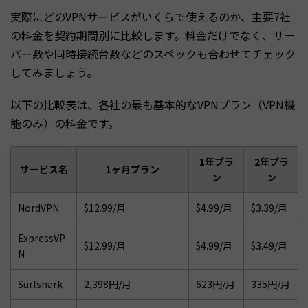
実際にどのVPNサービスがいくらで使えるのか、主要7社
の料金を契約期間別に比較します。料金だけでなく、サー
バー数や同時接続台数などのスペックも合わせてチェック
してみましょう。
以下の比較表は、各社の最も基本的なVPNプラン（VPN機
能のみ）の料金です。
1年プラ
2年プラ
サービス名
1ヶ月プラン
ン
ン
NordVPN
$12.99/月
$4.99/月
$3.39/月
ExpressVP
$12.99/月
$4.99/月
$3.49/月
N
Surfshark
2,398円/月
623円/月
335円/月