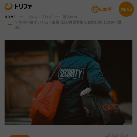
日本語
MENU
HOME
コラム・ブログ
海外VPN
VPNの料金はいくら？主要6社の月額費用を徹底比較【2026年最
新】
公開
2026.03.16