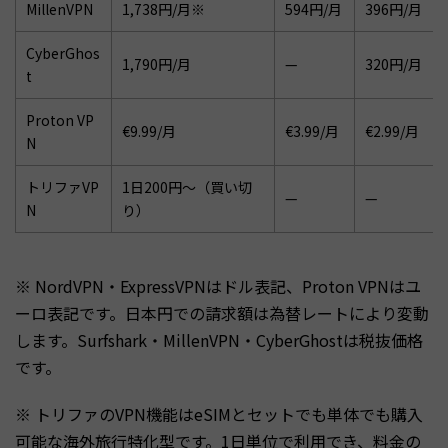
MillenVPN
1,738円/月※
594円/月
396円/月
CyberGhos
1,790円/月
—
320円/月
t
Proton VP
€9.99/月
€3.99/月
€2.99/月
N
トリファVP
1日200円〜（買い切
—
—
N
り）
※ NordVPN・ExpressVPNはドル表記、Proton VPNはユ
ーロ表記です。日本円での請求額は為替レートにより変動
します。Surfshark・MillenVPN・CyberGhostは税抜価格
です。
※ トリファのVPN機能はeSIMとセットでも単体でも購入
可能な海外旅行特化型です。1日単位で利用でき、料金の