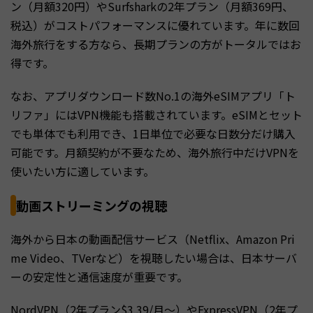
ン（月額320円）やSurfsharkの2年プラン（月額369円、
税込）がコストパフォーマンスに優れています。年に数回
海外旅行をする方なら、長期プランの方がトータルではお
得です。
なお、アプリダウンロード数No.1の海外eSIMアプリ「ト
リファ」にはVPN機能も搭載されています。eSIMとセット
でも単体でも利用でき、1日単位で必要な日数分だけ購入
可能です。月額契約が不要なため、海外旅行中だけVPNを
使いたい方に適しています。
動画ストリーミングの視聴
海外から日本の動画配信サービス（Netflix、Amazon Pri
me Video、TVerなど）を視聴したい場合は、日本サーバ
ーの安定性と通信速度が重要です。
NordVPN（2年プラン$3.39/月〜）やExpressVPN（2年プ