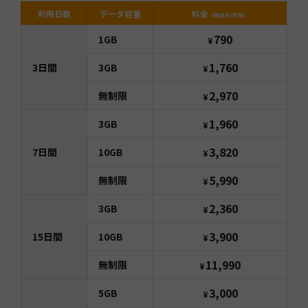
利用日数
データ容量
料金
（税込み/日別）
790
1GB
¥
1,760
3
日間
3GB
¥
2,970
無制限
¥
1,960
3GB
¥
3,820
7
日間
10GB
¥
5,990
無制限
¥
2,360
3GB
¥
3,900
15
日間
10GB
¥
11,990
無制限
¥
3,000
5GB
¥