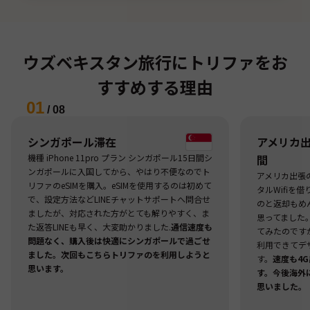
ウズベキスタン旅行にトリファをお
すすめする理由
01
/
08
シンガポール滞在
アメリカ出張
機種 iPhone 11pro プラン シンガポール15日間シ
間
ンガポールに入国してから、やはり不便なのでト
アメリカ出張
リファのeSIMを購入。eSIMを使用するのは初めて
タルWifiを
で、設定方法などLINEチャットサポートへ問合せ
のと返却もめ
ましたが、対応された方がとても解りやすく、ま
思ってました
た返答LINEも早く、大変助かりました.
通信速度も
てみたのですが
問題なく、購入後は快適にシンガポールで過ごせ
利用できてデ
ました。次回もこちらトリファのを利用しようと
す。
速度も4
思います。
す。今後海外
思いました。