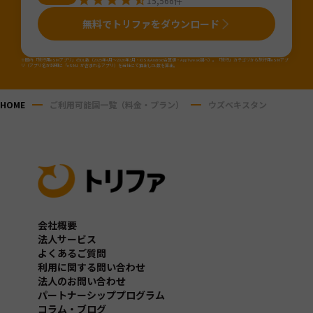
15,566
件
無料でトリファをダウンロード
※国内「旅行用eSIMアプリ」のDL数（2025年4月～2026年3月・iOS&Android合算値・AppTweak調べ）。「旅行」カテゴリから旅行用eSIMアプ
リ（アプリ名か説明に「eSIM」が含まれるアプリ）を当社にて抽出しDL数を算出。
HOME
ご利用可能国一覧（料金・プラン）
ウズベキスタン
会社概要
法人サービス
よくあるご質問
利用に関する問い合わせ
法人のお問い合わせ
パートナーシッププログラム
コラム・ブログ