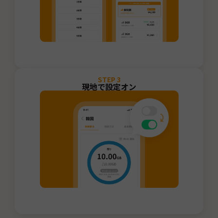
STEP
3
現地で設定オン