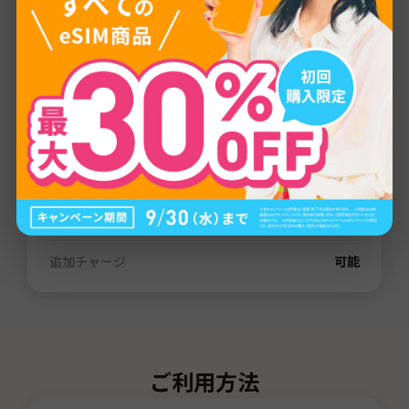
プロバイダー
LTE
通信量
1GB
/
3GB
/
5GB
/
10GB
/
20GB
/
30GB
/
80GB
/
無制限
有効期間
3日間
/
7日間
/
15日間
/
31日間
/
60日間
電話番号（SMS）
なし
デザリング
可能
追加チャージ
可能
ご利用方法