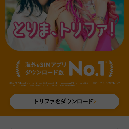
※国内「旅行用eSIMアプリ」のDL数（2025年4月～2026年3月・iOS&Android合算値・AppTweak調べ）。「旅行」カテゴリから旅行用eSIMア
プリ（アプリ名か説明に「eSIM」が含まれるアプリ）を当社にて抽出しDL数を算出。
トリファをダウンロード