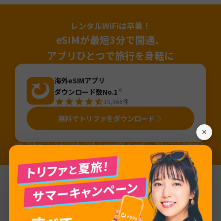
レンタルWiFiは卒業！
eSIMが最短3分で開通、
アプリひとつで旅行を身軽に
海外eSIMアプリ
ダウンロード数No.1
※
15,566
件
無料でトリファをダウンロード
×
※国内「旅行用eSIMアプリ」のDL数（2025年4月～2026年3月・iOS&Android合算値・AppTweak調べ）。「旅行」カテゴリから旅行用eSIMアプ
リ（アプリ名か説明に「eSIM」が含まれるアプリ）を当社にて抽出しDL数を算出。
基本情報
ネットワーク
Beeline