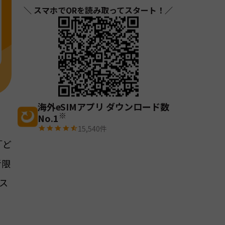
＼ スマホでQRを読み取ってスタート！／
海外eSIMアプリ ダウンロード数
※
No.1
15,540
件
「ど
者限
ス