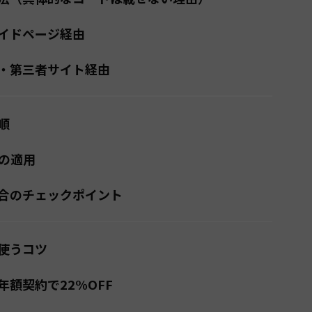
イドページ経由
・第三者サイト経由
順
での適用
合のチェックポイント
使うコツ
額契約で22%OFF