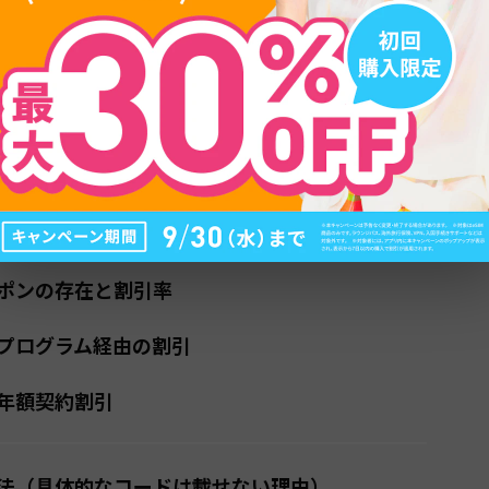
目次
ーポン・割引制度の全体像
ポンの存在と割引率
プログラム経由の割引
年額契約割引
法（具体的なコードは載せない理由）