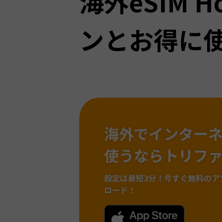
海外eSIM H
ンとお得に
海外でインター
使うならトリフ
設定は最短3分！
今すぐ無料のア
ロード！