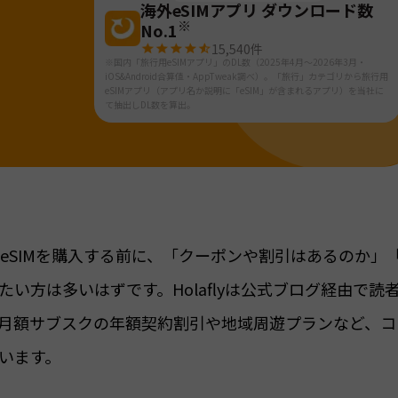
海外eSIMアプリ ダウンロード数
※
No.1
15,540
件
※国内「旅行用eSIMアプリ」のDL数（2025年4月～2026年3月・
iOS&Android合算値・AppTweak調べ）。「旅行」カテゴリから旅行用
eSIMアプリ（アプリ名か説明に「eSIM」が含まれるアプリ）を当社に
て抽出しDL数を算出。
イ)のeSIMを購入する前に、「クーポンや割引はあるのか」
い方は多いはずです。Holaflyは公式ブログ経由で読
月額サブスクの年額契約割引や地域周遊プランなど、コ
います。