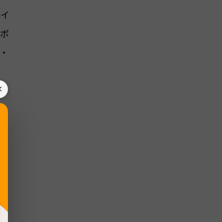
ガイ
ーポ
・
×
併
す。
が
判