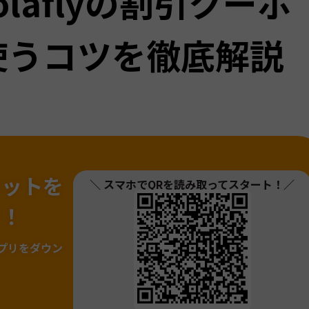
olaflyの割引クーポ
使うコツを徹底解説
ネットを
＼ スマホでQRを読み取ってスタート！／
ァ！
プリをダウン