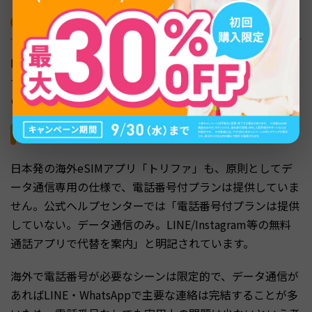
トリファを含む他社サービスの電話番号仕様
Holaflyの単発プランで電話番号がない仕様は、海外eSIM
サービスでは比較的一般的です。主要な日本人向け選択肢
の電話番号仕様を比較してみます。
日本発のトリファの電話番号仕様
日本発の海外eSIMアプリ「トリファ」も、原則としてデ
ータ通信専用の仕様で、電話番号付プランは提供していま
せん。公式ヘルプセンターでは「電話番号付プランは提供
していない。データ通信のみ。LINE/Instagram等の無料
通話アプリで代替を案内」と明記されています。
海外で電話番号が必要なシーンは限定的で、データ通信が
あればLINE・WhatsAppで主要な連絡は完結することが多