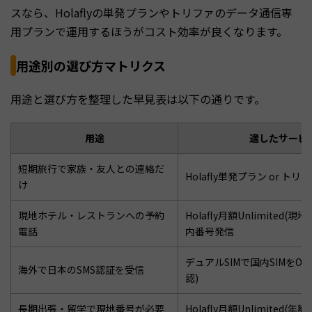
スなら、Holaflyの単発プランやトリファのデータ通信専
用プランで運用するほうがコスト効率が良くなります。
用途別の選び方マトリクス
用途と選び方を整理した早見表は以下の通りです。
用途
適したサービ
短期旅行で家族・友人との連絡だ
Holafly単発プラン or トリフ
け
現地ホテル・レストランへの予約
Holafly月額Unlimited(現
電話
内番号発信
デュアルSIMで国内SIMをO
海外で日本のSMS認証を受信
認)
長期出張・留学で現地番号が必要
Holafly月額Unlimited(年