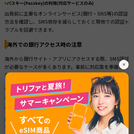
パスキー(Passkey)の利用(対応サービスのみ)
出発前に主要なオンラインサービス(銀行・SNS等)の認証
方法を確認し、SMS依存を減らしておくと現地での認証ト
ラブルを回避できます。
海外での銀行アクセス時の注意
海外から銀行サイト・アプリにアクセスする際、SMS認証
×
が必要なケースが多くあります。事前に対応策を準備して
おきましょう。
国内SIMをデュアルSIMで維持してSMS受信する
銀行アプリの認証アプリ・パスキー機能を有効化(出発前)
海外用の事前確認書類を取得(銀行に問い合わせ)
出発の数日前には認証フローを一度テストしておくと、現
地でのトラブルを防げます。