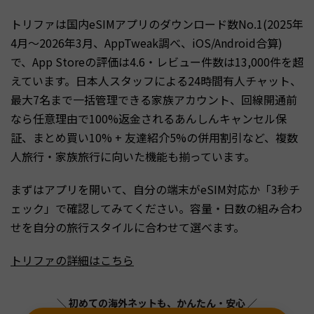
トリファは国内eSIMアプリのダウンロード数No.1(2025年
4月〜2026年3月、AppTweak調べ、iOS/Android合算)
で、App Storeの評価は4.6・レビュー件数は13,000件を超
えています。日本人スタッフによる24時間有人チャット、
最大7名まで一括管理できる家族アカウント、回線開通前
なら任意理由で100%返金されるあんしんキャンセル保
証、まとめ買い10% + 友達紹介5%の併用割引など、複数
人旅行・家族旅行に向いた機能も揃っています。
まずはアプリを開いて、自分の端末がeSIM対応か「3秒チ
ェック」で確認してみてください。容量・日数の組み合わ
せを自分の旅行スタイルに合わせて選べます。
トリファの詳細はこちら
＼ 初めての海外ネットも、かんたん・安心 ／