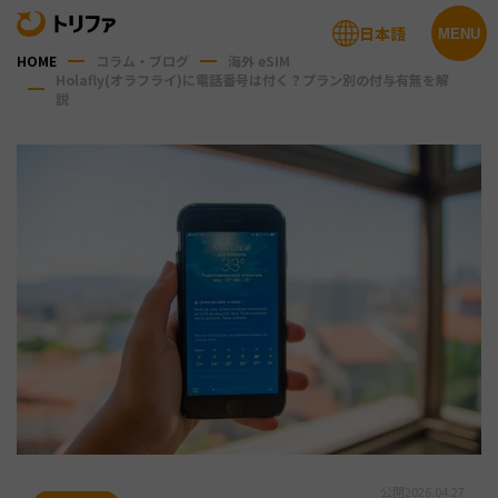
日本語
MENU
HOME
コラム・ブログ
海外 eSIM
Holafly(オラフライ)に電話番号は付く？プラン別の付与有無を解
説
公開
2026.04.27