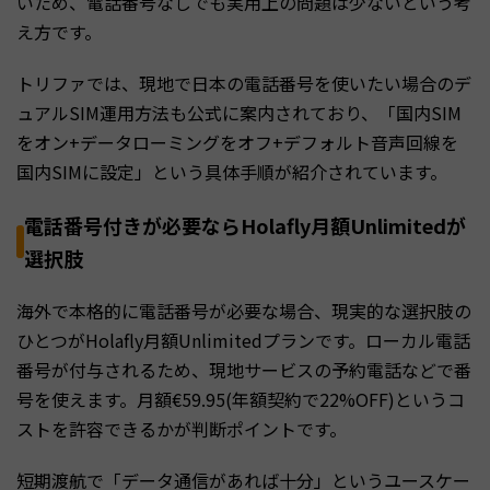
いため、電話番号なしでも実用上の問題は少ないという考
え方です。
トリファでは、現地で日本の電話番号を使いたい場合のデ
ュアルSIM運用方法も公式に案内されており、「国内SIM
をオン+データローミングをオフ+デフォルト音声回線を
国内SIMに設定」という具体手順が紹介されています。
電話番号付きが必要ならHolafly月額Unlimitedが
選択肢
海外で本格的に電話番号が必要な場合、現実的な選択肢の
ひとつがHolafly月額Unlimitedプランです。ローカル電話
番号が付与されるため、現地サービスの予約電話などで番
号を使えます。月額€59.95(年額契約で22%OFF)というコ
ストを許容できるかが判断ポイントです。
短期渡航で「データ通信があれば十分」というユースケー