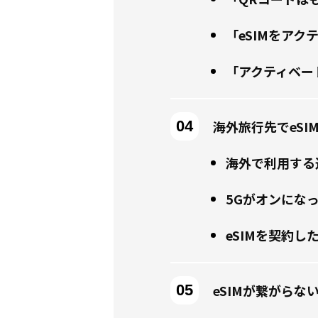
「eSIMをア
「アクティベー
海外旅行先でeS
海外で利用する
5Gがオンにな
eSIMを契約
eSIMが繋がら