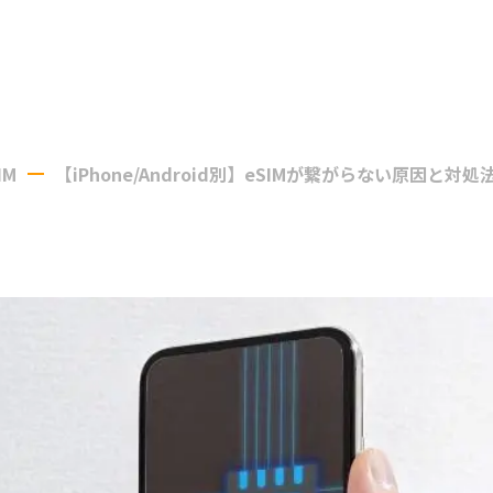
IM
【iPhone/Android別】eSIMが繋がらない原因と対処