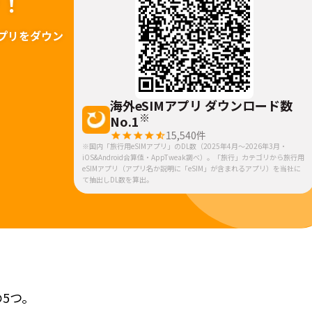
ァ！
プリをダウン
海外eSIMアプリ ダウンロード数
※
No.1
15,540
件
※国内「旅行用eSIMアプリ」のDL数（2025年4月～2026年3月・
iOS&Android合算値・AppTweak調べ）。「旅行」カテゴリから旅行用
eSIMアプリ（アプリ名か説明に「eSIM」が含まれるアプリ）を当社に
て抽出しDL数を算出。
の5つ。