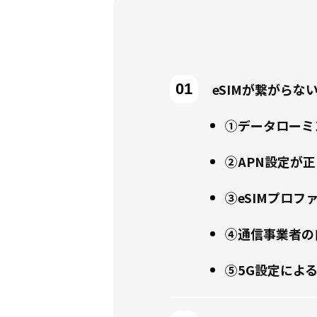
eSIMが繋がらな
①データローミ
②APN設定が
③eSIMプロ
④通信事業者の
⑤5G設定によ