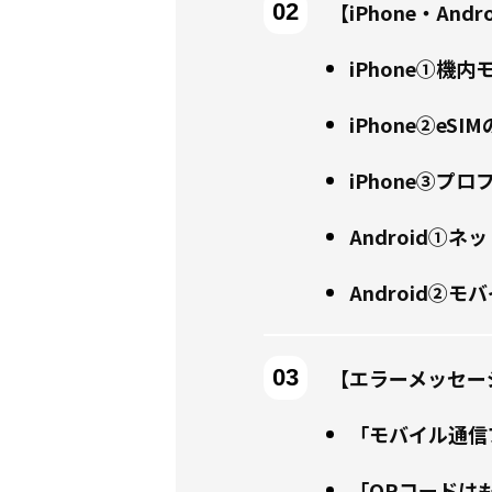
【iPhone・An
iPhone①機
iPhone②e
iPhone③プ
Android①
Android②
【エラーメッセー
「モバイル通信
「QRコードは