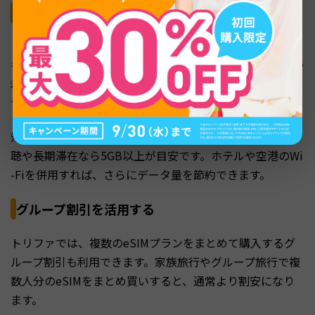
必要なデータ量だけを購入する
トリファでは、データ容量を1GBから選択でき、利用日数
も1日〜60日の範囲で1日単位で指定できます。旅行日数や
利用スタイルに合わせて必要最小限のプランを選ぶこと
で、無駄なコストを省けます。
短期旅行でSNSやマップ利用が中心なら1〜3GB、動画視
聴や長期滞在なら5GB以上が目安です。ホテルや空港のWi
-Fiを併用すれば、さらにデータ量を節約できます。
グループ割引を活用する
トリファでは、複数のeSIMプランをまとめて購入するグ
ループ割引も利用できます。家族旅行やグループ旅行で複
数人分のeSIMをまとめ買いすると、通常より割安になり
ます。