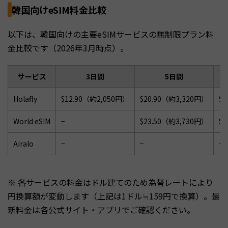
韓国向けeSIM料金比較
以下は、韓国向けの主要eSIMサービスの無制限プラン料
金比較です（2026年3月時点）。
サービス
3日間
5日間
Holafly
$12.90（約2,050円）
$20.90（約3,320円）
$2
World eSIM
−
$23.50（約3,730円）
$2
Airalo
−
−
−
※ 各サービスの料金はドル建てのため為替レートにより
円換算額が変動します（上記は1ドル≒159円で換算）。最
新料金は各公式サイト・アプリでご確認ください。