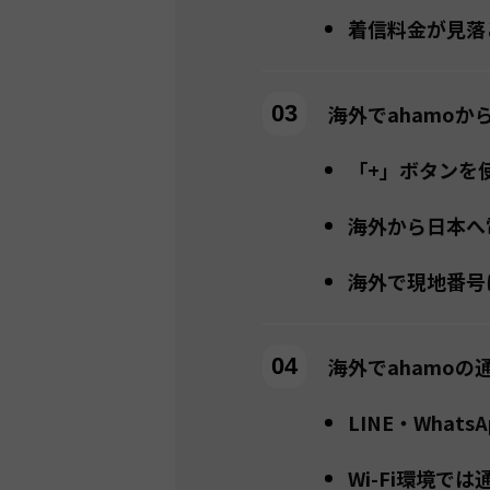
着信料金が見落
海外でahamoか
「+」ボタンを
海外から日本へ
海外で現地番号
海外でahamoの
LINE・What
Wi-Fi環境で