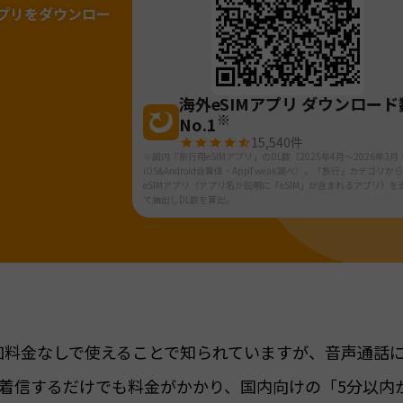
プリをダウンロー
海外eSIMアプリ ダウンロード
※
No.1
15,540
件
※国内「旅行用eSIMアプリ」のDL数（2025年4月～2026年3月
iOS&Android合算値・AppTweak調べ）。「旅行」カテゴリか
eSIMアプリ（アプリ名か説明に「eSIM」が含まれるアプリ）を
て抽出しDL数を算出。
追加料金なしで使えることで知られていますが、音声通話
着信するだけでも料金がかかり、国内向けの「5分以内