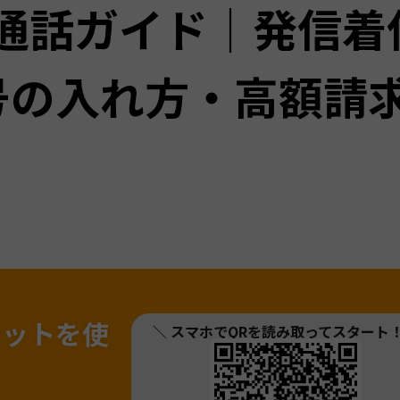
外通話ガイド｜発信着
号の入れ方・高額請
ネットを
使
＼ スマホでQRを読み取ってスタート
！