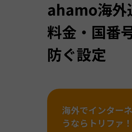
ahamo海
料金・国番
防ぐ設定
海外でインター
うならトリファ