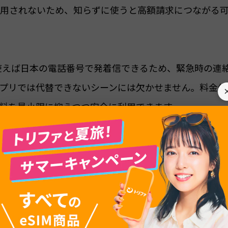
用されないため、知らずに使うと高額請求につながる
ま使えば日本の電話番号で発着信できるため、緊急時の連
アプリでは代替できないシーンには欠かせません。料金体
料を最小限に抑えつつ安全に利用できます。
料金、+ボタンを使った国際電話のかけ方、LINEなど無
設定方法までを公式情報に基づいてまとめます。