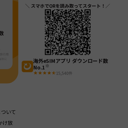
＼ スマホでQRを読み取ってスタート！／
数
・
ら旅行用
当社に
海外eSIMアプリ ダウンロード数
※
No.1
15,540
件
について
かけ放