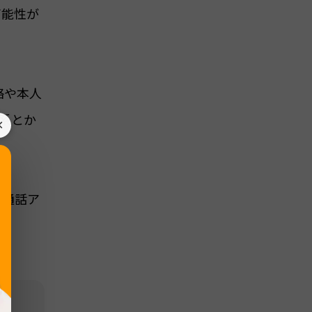
可能性が
絡や本人
系とか
×
料通話ア