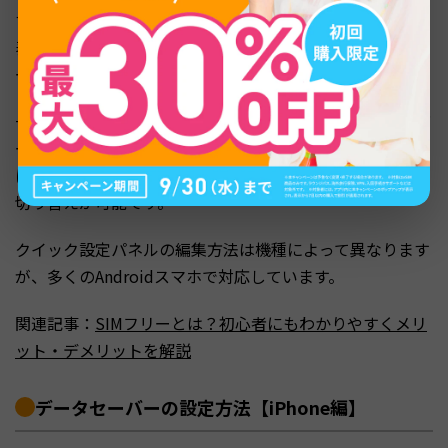
す。画面上部から下にスワイプしてクイック設定パネルを
表示し、編集ボタン（ペンのアイコン）からデータセーバ
ーのタイルを追加できます。
一度追加すれば、通知バーからワンタップでデータセーバ
ーのオン・オフを切り替えられます。Wi-Fiが使える場所
に着いたらオフに、外出時にはオンにするといった素早い
切り替えが可能です。
クイック設定パネルの編集方法は機種によって異なります
が、多くのAndroidスマホで対応しています。
関連記事：
SIMフリーとは？初心者にもわかりやすくメリ
ット・デメリットを解説
データセーバーの設定方法【iPhone編】