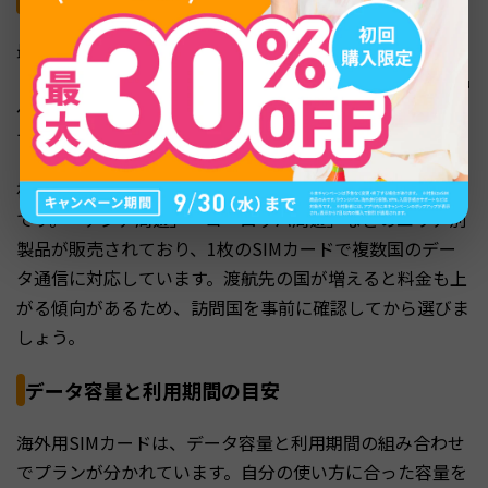
最も重要なのは、購入するSIMカードが渡航先の国に対応
しているかどうかです。製品パッケージやECサイトの商品
ページに対応国の一覧が記載されているため、必ず確認し
てから購入しましょう。
複数の国を訪れる場合は、周遊タイプのSIMカードが便利
です。「アジア周遊」「ヨーロッパ周遊」などのエリア別
製品が販売されており、1枚のSIMカードで複数国のデー
タ通信に対応しています。渡航先の国が増えると料金も上
がる傾向があるため、訪問国を事前に確認してから選びま
しょう。
データ容量と利用期間の目安
海外用SIMカードは、データ容量と利用期間の組み合わせ
でプランが分かれています。自分の使い方に合った容量を