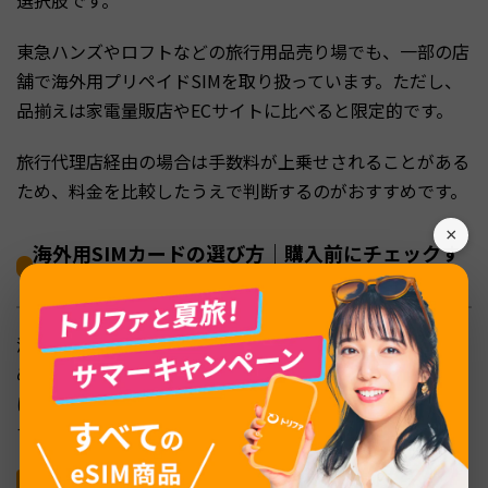
選択肢です。
東急ハンズやロフトなどの旅行用品売り場でも、一部の店
舗で海外用プリペイドSIMを取り扱っています。ただし、
品揃えは家電量販店やECサイトに比べると限定的です。
旅行代理店経由の場合は手数料が上乗せされることがある
ため、料金を比較したうえで判断するのがおすすめです。
×
海外用SIMカードの選び方｜購入前にチェックす
べき4つのポイント
海外用SIMカードはさまざまな製品が販売されているた
め、どれを選べばよいか迷う方も多いでしょう。ここで
は、購入前に確認しておきたい4つのポイントを紹介しま
す。
対応国・対応エリアの確認