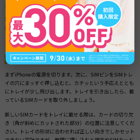
リット
や
iPhoneでeSIMを使う方法
をご参照ください）。
SIMトレイには小さな穴が開いており、ここにSIMピンを
差し込むとトレイが飛び出す仕組みです。穴の位置がわか
りにくい場合は、本体側面をよく観察すると楕円形のトレ
イの輪郭が見えます。
SIMカードの取り出しと差し替え
まずiPhoneの電源を切ります。次に、SIMピンをSIMトレ
イの穴にまっすぐ押し込むと、カチッという手応えととも
にトレイが少し飛び出します。トレイを引き出したら、載
っているSIMカードを取り外しましょう。
新しいSIMカードをトレイに載せる際は、カードの切り欠
き（角が斜めにカットされた部分）の位置に注意してくだ
さい。トレイの形状に合わせれば正しい向きでしかセット
できない設計ですが、無理に押し込むと端末やSIMカード