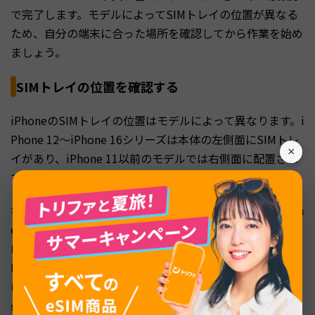
で完了します。モデルによってSIMトレイの位置が異なる
ため、自分の端末に合った場所を確認してから作業を始め
ましょう。
SIMトレイの位置を確認する
iPhoneのSIMトレイの位置はモデルによって異なります。i
Phone 12〜iPhone 16シリーズは本体の左側面にSIMトレ
×
イがあり、iPhone 11以前のモデルでは右側面に配置され
ています。
なお、2025年9月に発売されたiPhone 17シリーズ（iPhon
e 17／iPhone Air／iPhone 17 Pro／iPhone 17 Pro Max）
は、日本で販売されるモデルも物理SIMトレイを廃止しeS
IM専用となりました。そのため物理SIMカードの入れ替え
はできず、機種変更や海外での利用にはeSIMへの移行が
必要です（詳しくは
eSIMとは？仕組みやメリット・デメ