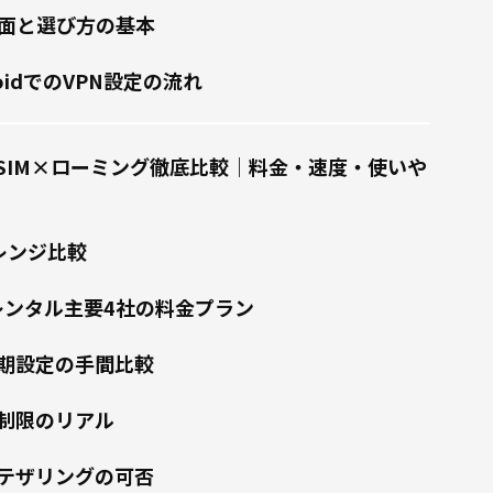
場面と選び方の基本
droidでのVPN設定の流れ
×eSIM×ローミング徹底比較｜料金・速度・使いや
レンジ比較
iレンタル主要4社の料金プラン
期設定の手間比較
制限のリアル
テザリングの可否