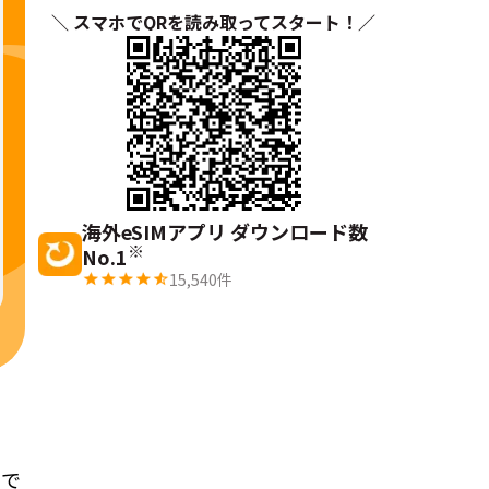
＼ スマホでQRを読み取ってスタート！／
海外eSIMアプリ ダウンロード数
※
No.1
15,540
件
まで