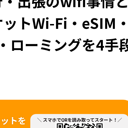
・出張のwifi事情
トWi-Fi・eSIM
Fi・ローミングを4手
ネットを
＼ スマホでQRを読み取ってスタート！／