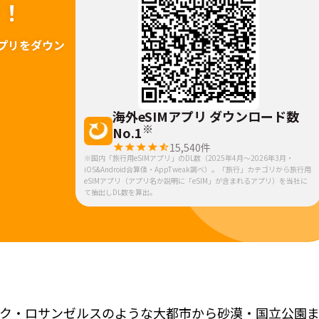
ァ！
プリをダウン
海外eSIMアプリ ダウンロード数
※
No.1
15,540
件
※国内「旅行用eSIMアプリ」のDL数（2025年4月～2026年3月・
iOS&Android合算値・AppTweak調べ）。「旅行」カテゴリから旅行用
eSIMアプリ（アプリ名か説明に「eSIM」が含まれるアプリ）を当社に
て抽出しDL数を算出。
ク・ロサンゼルスのような大都市から砂漠・国立公園