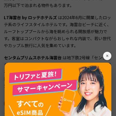
万円以下で泊まれる物件もあります。
L7海雲台 by ロッテホテルズ
は2024年6月に開業したロッ
テ系のライフスタイルホテルです。海雲台ビーチに近く、
ルーフトッププールから海を眺められる開放感が魅力で
す。客室はコンパクトながらおしゃれな内装で、若い世代
やカップル旅行に人気を集めています。
×
センタムプリムスホテル海雲台
は地下鉄2号線「センタム
シティ駅」周辺の中規模ホテルです。ビーチからは少し離
れる代わりに、新世界センタムシティでのショッピングを
楽しめます。1万円前後で泊まれる時期もあり、リゾート
気分とコスパを両立したい滞在に向きます。
西面で選ぶ｜観光・ショッピング・交通アクセス
を優先するなら