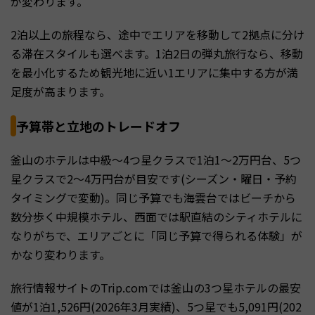
が変わります。
2泊以上の旅程なら、途中でエリアを移動して2拠点に分け
る滞在スタイルも選べます。1泊2日の弾丸旅行なら、移動
を最小化するため観光地に近い1エリアに集中する方が満
足度が高まります。
予算帯と立地のトレードオフ
釜山のホテルは中級〜4つ星クラスで1泊1〜2万円台、5つ
星クラスで2〜4万円台が目安です(シーズン・曜日・予約
タイミングで変動)。同じ予算でも海雲台ではビーチから
数分歩く中規模ホテル、西面では駅直結のシティホテルに
なりがちで、エリアごとに「同じ予算で得られる体験」が
かなり変わります。
旅行情報サイトのTrip.comでは釜山の3つ星ホテルの最安
値が1泊1,526円(2026年3月実績)、5つ星でも5,091円(202