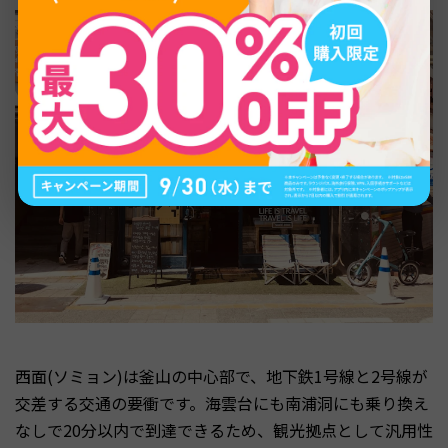
西面(ソミョン)は釜山の中心部で、地下鉄1号線と2号線が
交差する交通の要衝です。海雲台にも南浦洞にも乗り換え
なしで20分以内で到達できるため、観光拠点として汎用性