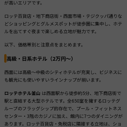
が高いエリアです。
ロッテ百貨店・地下商店街・西面市場・テジクッパ通りな
どショッピングとグルメスポットが徒歩圏に集中し、ホテ
ルを出てすぐ夜まで楽しめる立地が魅力です。
以下、価格帯別と注意点をまとめます。
高級・日系ホテル（2万円〜）
西面には高級〜中級のシティホテルが充実し、ビジネスに
も観光にも使いやすいラインナップが揃います。
ロッテホテル釜山
は西面駅から徒歩約5分、地下商店街で
駅と直結する大型ホテルです。全650室を擁するロッテグ
ループのフラッグシップ的存在で、プール・フィットネス
センター・3階のカジノに加え、館内に7つのダイニングが
あります。ロッテ百貨店・免税店に隣接する立地は、ショ