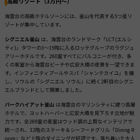
高級リゾート（3万円〜）
海雲台の高級ホテルゾーンには、釜山を代表する5つ星リ
ゾートが集中しています。
シグニエル釜山
は、海雲台のランドマーク「LCT(エルシ
ティ)」タワーの3〜19階に入るロッテグループのラグジュ
アリーホテルです。260室すべてにバルコニーが付き、多
くの客室から海雲台ビーチや広安大橋の夜景を一望できま
す。インフィニティプールやスパ「シャンテカイユ」を擁
し、ソウルの「シグニエル ソウル」に続く2軒目のシグニ
エルブランドとして開業しました。
パークハイアット釜山
は海雲台のマリンシティに建つ高層
ホテルで、ヨットハーバーと広安大橋を見下ろす立地が魅
力です。全269室の客室はウッド調の上質なインテリアで
統一され、32階のステーキ＆シーフードグリル「Dining R
oom」など上階のダイニングが好評です。落ち着いた大人