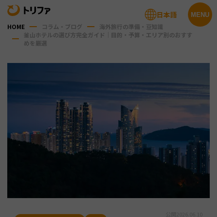
日本語
MENU
HOME
コラム・ブログ
海外旅行の準備・豆知識
釜山ホテルの選び方完全ガイド｜目的・予算・エリア別のおすす
めを厳選
公開
2026.06.10