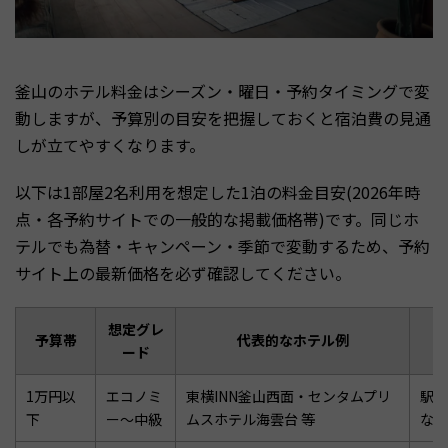
釜山のホテル料金はシーズン・曜日・予約タイミングで変
動しますが、予算別の目安を把握しておくと宿泊費の見通
しが立てやすくなります。
以下は1部屋2名利用を想定した1泊の料金目安(2026年時
点・各予約サイトでの一般的な掲載価格帯)です。同じホ
テルでも為替・キャンペーン・季節で変動するため、予約
サイト上の最新価格を必ず確認してください。
想定グレ
予算帯
代表的なホテル例
ード
1万円以
エコノミ
東横INN釜山西面・センタムプリ
駅近
下
ー〜中級
ムスホテル海雲台 等
など