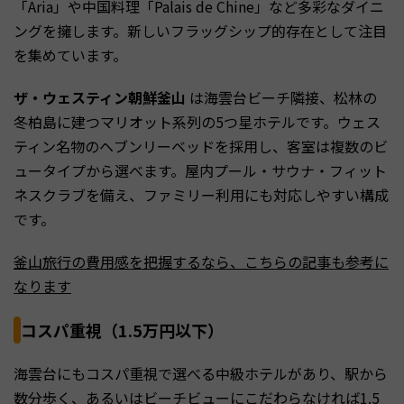
「Aria」や中国料理「Palais de Chine」など多彩なダイニ
ングを擁します。新しいフラッグシップ的存在として注目
を集めています。
ザ・ウェスティン朝鮮釜山
は海雲台ビーチ隣接、松林の
冬柏島に建つマリオット系列の5つ星ホテルです。ウェス
ティン名物のヘブンリーベッドを採用し、客室は複数のビ
ュータイプから選べます。屋内プール・サウナ・フィット
ネスクラブを備え、ファミリー利用にも対応しやすい構成
です。
釜山旅行の費用感を把握するなら、こちらの記事も参考に
なります
コスパ重視（1.5万円以下）
海雲台にもコスパ重視で選べる中級ホテルがあり、駅から
数分歩く、あるいはビーチビューにこだわらなければ1.5