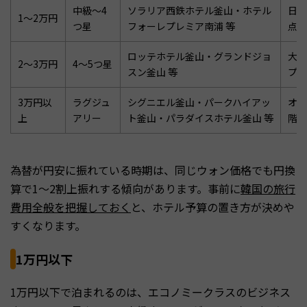
中級〜4
ソラリア西鉄ホテル釜山・ホテル
日本
1〜2万円
つ星
フォーレプレミア南浦 等
点と
ロッテホテル釜山・グランドジョ
大型
2〜3万円
4〜5つ星
スン釜山 等
プー
3万円以
ラグジュ
シグニエル釜山・パークハイアッ
オー
上
アリー
ト釜山・パラダイスホテル釜山 等
階レ
為替が円安に振れている時期は、同じウォン価格でも円換
算で1〜2割上振れする傾向があります。事前に
韓国の旅行
費用全般を把握しておく
と、ホテル予算の置き方が決めや
すくなります。
1万円以下
1万円以下で泊まれるのは、エコノミークラスのビジネス