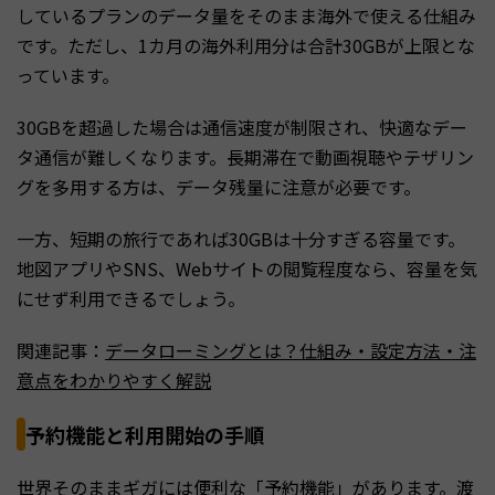
しているプランのデータ量をそのまま海外で使える仕組み
です。ただし、1カ月の海外利用分は合計30GBが上限とな
っています。
30GBを超過した場合は通信速度が制限され、快適なデー
タ通信が難しくなります。長期滞在で動画視聴やテザリン
グを多用する方は、データ残量に注意が必要です。
一方、短期の旅行であれば30GBは十分すぎる容量です。
地図アプリやSNS、Webサイトの閲覧程度なら、容量を気
にせず利用できるでしょう。
関連記事：
データローミングとは？仕組み・設定方法・注
意点をわかりやすく解説
予約機能と利用開始の手順
世界そのままギガには便利な「予約機能」があります。渡