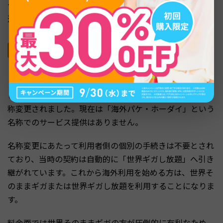
合や急な海外出張で事前準備ができないケースでは、自動
適用される手軽さが役立ちます。
海外パケ・ホーダイ：2023年に世界ギガし放題へ
名称変更
「海外パケ・ホーダイ」はドコモの旧海外データ通信サー
ビスの名称で、2023年5月24日に「世界ギガし放題」へ名
称変更されました。現在は「海外パケ・ホーダイ」という
名称でのサービス提供はありません。
名称変更にあたって利用者側の個別の手続きは不要とされ
ており、当時の契約は自動的に「世界ギガし放題」へ引き
継がれています。これから海外利用を始める方は、世界そ
のままギガまたは世界ギガし放題を利用することになりま
す。
料金面では世界そのままギガの方が圧倒的に有利なため、