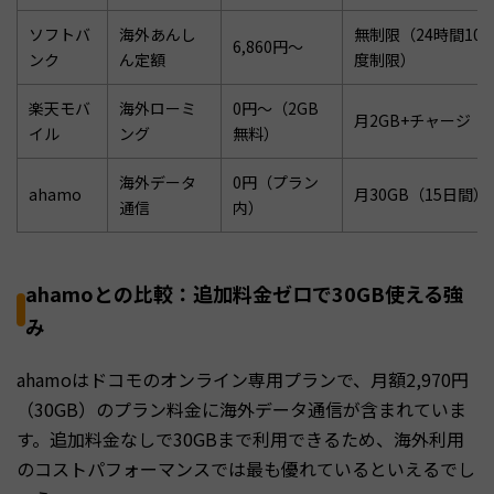
ソフトバ
海外あんし
無制限（24時間10
6,860円〜
ンク
ん定額
度制限）
楽天モバ
海外ローミ
0円〜（2GB
月2GB+チャージ
イル
ング
無料）
海外データ
0円（プラン
ahamo
月30GB（15日間）
通信
内）
ahamoとの比較：追加料金ゼロで30GB使える強
み
ahamoはドコモのオンライン専用プランで、月額2,970円
（30GB）のプラン料金に海外データ通信が含まれていま
す。追加料金なしで30GBまで利用できるため、海外利用
のコストパフォーマンスでは最も優れているといえるでし