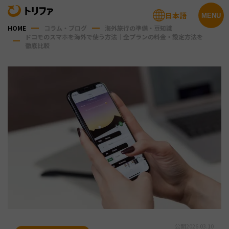
日本語
MENU
HOME
コラム・ブログ
海外旅行の準備・豆知識
ドコモのスマホを海外で使う方法｜全プランの料金・設定方法を
徹底比較
公開
2026.03.10