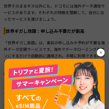
世界そのままギガ以外にも、ドコモには海外データ通信サ
ービスがあります。それぞれの特徴を理解して、自分に合
ったサービスを選びましょう。
世界ギガし放題：申し込み不要だが割高
「世界ギガし放題」は、事前の申し込みや予約が不要な海
外データ定額サービスです。海外でデータローミングをオ
×
ンにするだけで自動的に適用され、手軽に利用できるのが
特徴です。
料金は1日あたり約24.4MBまでが1,980円、それ以上利用
すると最大2,980円です。日本時間の0時から23時59分ま
でを1日としてカウントするため、時差のある地域では日
付変更のタイミングに注意が必要です。
世界そのままギガと比べると割高ですが、予約を忘れた場