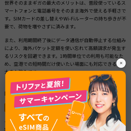
世界そのままギガの最大のメリットは、普段使っているス
マートフォンと電話番号をそのまま海外で使える手軽さで
す。SIMカードの差し替えやWi-Fiルーターの持ち歩きが不
要で、荷物を増やさずに済みます。
また、利用期間終了後にデータ通信が自動停止する仕組み
により、海外パケット定額を使い忘れて高額請求が発生す
るリスクを回避できます。1時間単位での利用も可能なた
め、空港での短時間だけ使いたい場面にも対応できるのは
×
大きな強みです。
ドコモの通信品質と現地キャリアとの提携により、多くの
国で安定した接続が期待できる点も安心材料です。
デメリット：料金面の課題
一方で、料金面では海外eSIMサービスと比較するとやや
割高です。たとえば、韓国で3日間利用した場合、世界そ