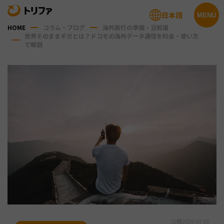
日本語
MENU
HOME
コラム・ブログ
海外旅行の準備・豆知識
世界そのままギガとは？ドコモの海外データ通信を料金・使い方
で解説
公開
2026.03.10