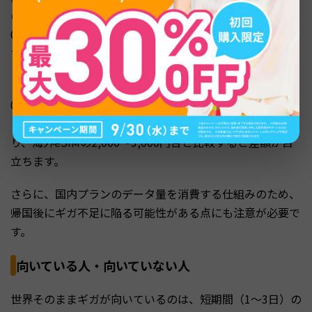
のままギガは2,480円ですが、海外eSIMサービスなら1,00
0円前後で同等のデータ通信が利用できるケースがありま
す。
また、通常プラン適用エリアでは長期割引がなく、1日98
0円が積み重なるため旅行日数が長くなるほど負担が大き
くなります。7日間の旅行で通常プランの場合6,860円とな
り、海外eSIMの2,000〜3,000円台と比較すると差額が目
立ちます。
さらに、国内プランのデータ量を消費する仕組みのため、
帰国後にギガ不足に陥る可能性がある点にも注意が必要で
す。
向いている人・向いていない人
世界そのままギガが向いているのは、短期間（1〜3日）の