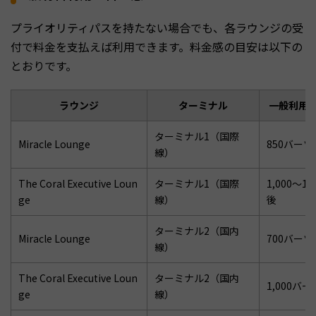
プライオリティパスを持たない場合でも、各ラウンジの受
付で料金を支払えば利用できます。料金感の目安は以下の
とおりです。
ラウンジ
ターミナル
一般利用
ターミナル1（国際
Miracle Lounge
850バー
線）
The Coral Executive Loun
ターミナル1（国際
1,000〜1
ge
線）
後
ターミナル2（国内
Miracle Lounge
700バー
線）
The Coral Executive Loun
ターミナル2（国内
1,000バ
ge
線）