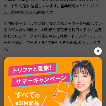
ゲート51付近に位置しています。営業時間は5:30〜20:0
0、滞在時間は最大2時間です。
国内線ターミナルでは数少ない温水シャワーを完備してい
るのが大きな特徴で、早朝便や深夜便を利用する方に重宝
されています。タイ料理を中心に軽食・ドリンク・アルコ
ールが揃い、ターミナル2で最も大きな規模のラウンジで
す。
×
The Coral Executive Lounge（ターミナル2）
Miracle Loungeのすぐ隣にあるCoral Executive Lounge
は、ゲート51付近に位置しています。営業時間は5:00〜2
2:00と国内線ラウンジのなかで最も長く、滞在時間は最大
3時間です。
無料の首・肩マッサージサービスが提供されており、フラ