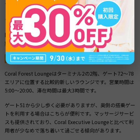
イト前にひと息つきたい方に評判の高いラウンジです。生
ビールも無料で、座席もゆとりのある構成になっていま
す。
関連記事:
羽田空港のラウンジ全まとめ｜ターミナル別の
料金・利用条件を徹底解説
The Coral Forest Lounge
Coral Forest Loungeはターミナル2の2階、ゲート72〜78
エリアに位置する比較的新しいラウンジです。営業時間は
5:00〜20:00、滞在時間は最大3時間です。
ゲート51から少し歩く必要がありますが、奥側の搭乗ゲー
トを利用する場合はこちらが便利です。マッサージサービ
スも提供されており、Coral Executive Loungeと比べて利
用者が少なめで落ち着いて過ごせる傾向があります。