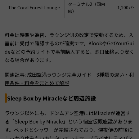
ターミナル2（国内
The Coral Forest Lounge
1,200バ
線）
料金は時期や為替、ラウンジ側の改定で変動するため、入
室前に受付で確認するのが確実です。KlookやGetYourGui
deなどの予約サイトで事前購入すると、窓口価格より安く
なる場合があります。
関連記事:
成田空港ラウンジ完全ガイド｜3種類の違い・利
用条件・料金をまとめて解説
Sleep Box by Miracleなど周辺施設
ラウンジ以外にも、ドンムアン空港にはMiracleが運営す
る「Sleep Box by Miracle」という個室仮眠施設がありま
す。ベッドとシャワーが完備されており、深夜便の前後に
しっかり休みたい方に向いています。プライオリティパス