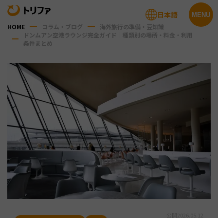
日本語
MENU
HOME
コラム・ブログ
海外旅行の準備・豆知識
ドンムアン空港ラウンジ完全ガイド｜種類別の場所・料金・利用
条件まとめ
公開
2026.05.12