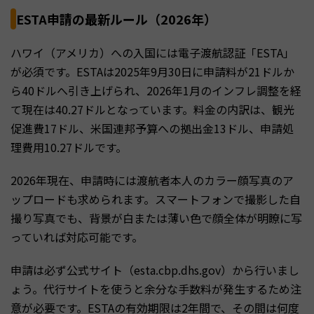
ESTA申請の最新ルール（2026年）
ハワイ（アメリカ）への入国には電子渡航認証「ESTA」
が必須です。ESTAは2025年9月30日に申請料が21ドルか
ら40ドルへ引き上げられ、2026年1月のインフレ調整を経
て現在は40.27ドルとなっています。料金の内訳は、観光
促進費17ドル、米国連邦予算への拠出金13ドル、申請処
理費用10.27ドルです。
2026年現在、申請時には渡航者本人のカラー顔写真のア
ップロードも求められます。スマートフォンで撮影した自
撮り写真でも、背景が白または薄い色で顔全体が明瞭に写
っていれば対応可能です。
申請は必ず公式サイト（esta.cbp.dhs.gov）から行いまし
ょう。代行サイトを使うと余分な手数料が発生するため注
意が必要です。ESTAの有効期限は2年間で、その間は何度