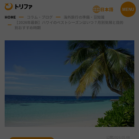
日本語
MENU
HOME
コラム・ブログ
海外旅行の準備・豆知識
【2026年最新】ハワイのベストシーズンはいつ？月別気候と目的
別おすすめ時期
公開
2026.05.08