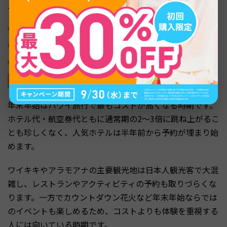
ハイシーズンに該当する主な時期は以下の通りです。
年末年始（12月下旬〜1月上旬）
春休み・GW（3月下旬〜5月上旬）
夏休み（7月中旬〜8月下旬）
年末年始の混雑と費用
年末年始はハワイ旅行で最もコストが高くなる時期です。
ホテル代・航空券代ともに通常期の2〜3倍に跳ね上がるこ
とも珍しくなく、人気ホテルは半年前から予約が埋まり始
めます。
ワイキキやアラモアナの主要観光地は日本人観光客で大混
雑し、レストランやアクティビティの予約も取りづらくな
ります。一方でカウントダウン花火など年末年始ならでは
のイベントも楽しめるため、コストよりも体験を重視する
人には向いている時期です。