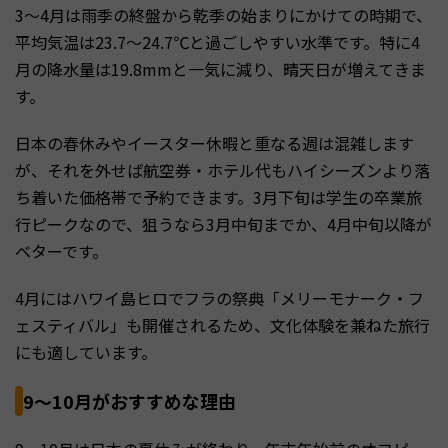
3〜4月は雨季の終盤から乾季の始まりにかけての時期で、
平均気温は23.7〜24.7℃と過ごしやすい水準です。特に4
月の降水量は19.8mmと一気に減り、晴天日が増えてきま
す。
日本の春休みやイースター休暇と重なる週は混雑します
が、それを外せば航空券・ホテル代もハイシーズンより落
ち着いた価格帯で予約できます。3月下旬は学生の卒業旅
行ピークなので、狙うなら3月中旬までか、4月中旬以降が
ベターです。
4月にはハワイ島ヒロでフラの祭典「メリーモナーク・フ
ェスティバル」も開催されるため、文化体験を兼ねた旅行
にも適しています。
9〜10月がおすすめな理由