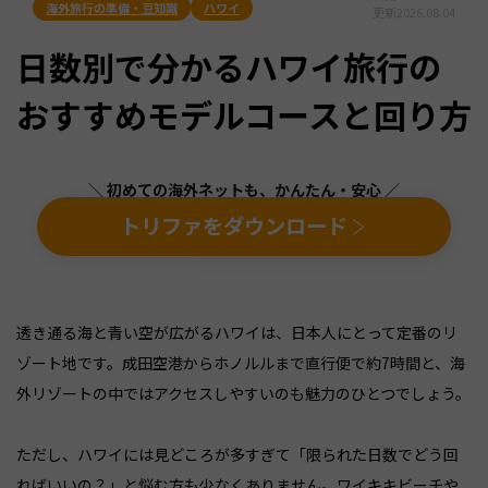
海外旅行の準備・豆知識
ハワイ
更新
2026.08.04
日数別で分かるハワイ旅行の
おすすめモデルコースと回り方
＼ 初めての海外ネットも、かんたん・安心 ／
トリファをダウンロード
透き通る海と青い空が広がるハワイは、日本人にとって定番のリ
ゾート地です。成田空港からホノルルまで直行便で約7時間と、海
外リゾートの中ではアクセスしやすいのも魅力のひとつでしょう。
ただし、ハワイには見どころが多すぎて「限られた日数でどう回
ればいいの？」と悩む方も少なくありません。ワイキキビーチや