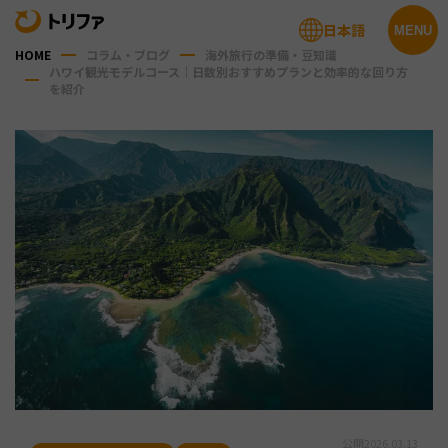
日本語
MENU
HOME
コラム・ブログ
海外旅行の準備・豆知識
ハワイ観光モデルコース｜日数別おすすめプランと効率的な回り方
を紹介
公開
2026.03.13