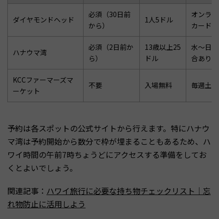
必須（30日前
オンライ
ダイヤモンドヘッド
1人5ドル
から）
カード決
必須（2日前か
13歳以上25
水〜日曜
ハナウマ湾
ら）
ドル
合あり
KCCファーマーズマ
不要
入場無料
毎週土曜7
ーケット
予約は各スポットの公式サイトから行えます。特にハナウ
マ湾は予約開始から数分で枠が埋まることもあるため、ハ
ワイ時間の午前7時ちょうどにアクセスする準備をしてお
くとよいでしょう。
関連記事：
ハワイ旅行に必要な持ち物チェックリスト｜忘
れ物防止に活用しよう