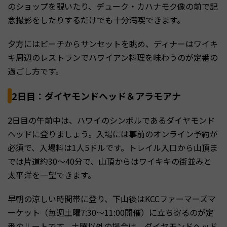
のショップを覗いたり、デューク・カハナモク像の前で記
念撮影をしたりするだけでも十分満喫できます。
夕方にはビーチからサンセットを眺め、ディナーはワイキ
キ周辺のレストランでハワイアン料理を味わうのが定番の
過ごし方です。
2日目：ダイヤモンドヘッド＆アラモアナ
2日目の午前中は、ハワイのシンボルであるダイヤモンド
ヘッドに登りましょう。入場には事前のオンライン予約が
必須で、入場料は1人5ドルです。トレイル入口から山頂ま
では片道約30〜40分で、山頂からはワイキキの街並みと
太平洋を一望できます。
早朝の涼しい時間帯に登り、下山後はKCCファーマーズマ
ーケット（毎週土曜7:30〜11:00開催）に立ち寄るのが定
番のルートです。土曜以外の場合は、ダイヤモンドヘッド