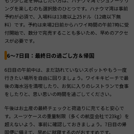
もう少し足を伸ばしたい方は、ハナウマ湾でシュノーケリ
ングを楽しむのも選択肢のひとつです。ハナウマ湾は事前
予約が必須で、入場料は13歳以上25ドル（12歳以下無
料）です。予約は来場2日前からハワイ時間の午前7時に受
付開始で、数分で完売することも多いため、早めのアクセ
スが必要です。
6〜7日目：最終日の過ごし方＆帰国
6日目の午前中は、まだ訪れていないスポットやもう一度
行きたい場所を自由に回りましょう。ワイキキビーチで最
後の海水浴を満喫したり、お気に入りのレストランで食事
をしたりと、思い思いの時間を過ごしてください。
午後はお土産の最終チェックと荷造りに充てると安心で
す。スーツケースの重量制限（多くの航空会社で23kg）を
超えないよう、事前に確認しておきましょう。7日目の帰
国便に備えて、早めに就寝するのがおすすめです。