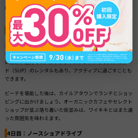
山の後、カピオラニ公園を散歩しながら立ち寄るとスムー
ズです。
3日目：カイルアビーチ＆タウン散策
3日目はカイルアへ向かいましょう。全米ベストビーチに
何度も選ばれたカイルアビーチは、透明度の高い海と細か
い白砂が魅力です。カヤックやスタンドアップパドルボー
ド（SUP）のレンタルもあり、アクティブに過ごすことも
できます。
ビーチを堪能した後は、カイルアタウンでランチとショッ
ピングに出かけましょう。オーガニックカフェやセレクト
ショップが並ぶ落ち着いた街並みは、ワイキキとはまた違
った雰囲気を味わえます。
4日目：ノースショアドライブ