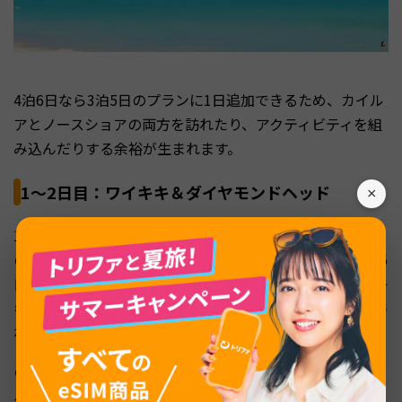
4泊6日なら3泊5日のプランに1日追加できるため、カイル
アとノースショアの両方を訪れたり、アクティビティを組
み込んだりする余裕が生まれます。
1〜2日目：ワイキキ＆ダイヤモンドヘッド
×
1日目と2日目は、3泊5日プランと同じくワイキキ到着後
の散策とダイヤモンドヘッド登山を満喫しましょう。4泊6
日の場合はもう1日余裕があるため、2日目の午後はワイキ
キ水族館やホノルル動物園といった周辺施設をゆっくり訪
れるのもよいでしょう。
ワイキキ水族館はカピオラニ公園のすぐそばにあり、ハワ
イ固有の海洋生物を観察できます。ダイヤモンドヘッド登