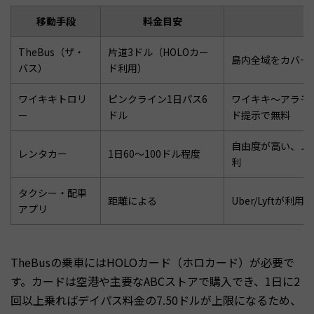
移動手段
料金目安
TheBus（ザ・
片道3ドル（HOLOカー
島内全域をカバー、
バス）
ド利用）
ワイキキトロリ
ピンクライン1日パス6
ワイキキ〜アラモ
ー
ドル
ド提示で無料
自由度が高い、ノ
レンタカー
1日60〜100ドル程度
利
タクシー・配車
距離による
Uber/Lyftが利用
アプリ
TheBusの乗車にはHOLOカード（ホロカード）が必要で
す。カードは空港や主要なABCストアで購入でき、1日に2
回以上乗ればデイパス料金の7.50ドルが上限になるため、