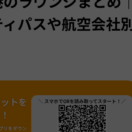
港のラウンジまとめ
ティパスや航空会社
ネットを
＼ スマホでQRを読み取ってスタート！／
ァ！
プリをダウン