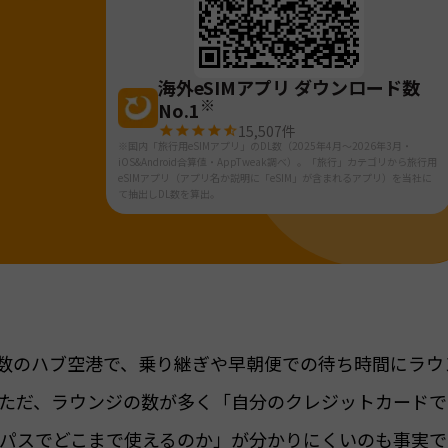
海外eSIMアプリ ダウンロード数
※
No.1
15,507
件
※国内「旅行用eSIMアプリ」のDL数（2025年4月～2026年3月・
iOS&Android合算値・AppTweak調べ）。「旅行」カテゴリから旅行用
eSIMアプリ（アプリ名か説明に「eSIM」が含まれるアプリ）を当社に
て抽出しDL数を算出。
も有数のハブ空港で、乗り継ぎや早朝便での待ち時間にラウ
ただ、ラウンジの数が多く「自分のクレジットカードで
パスでどこまで使えるのか」が分かりにくいのも事実で