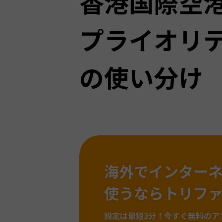
香港国際空
プライオリ
の使い分け
海外でインター
使うならトリフ
設定は最短3分！
今すぐ無料のア