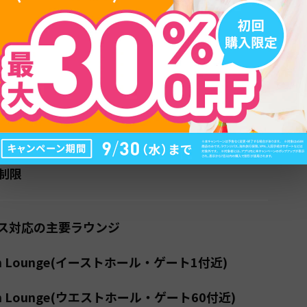
目次
ウンジ全体像
のタイプを把握する
ート位置の見方
制限
ス対応の主要ラウンジ
ium Lounge(イーストホール・ゲート1付近)
ium Lounge(ウエストホール・ゲート60付近)