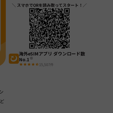
＼ スマホでQRを読み取ってスタート！／
海外eSIMアプリ ダウンロード数
※
No.1
15,507
件
ン
ど