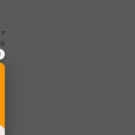
ィッ
ら
×
。
ぎ
く