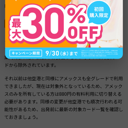
内ページで確認するのが確実です。
2025年6月以降アメリカン・エキスプレスは対象
外
ラウンジひまわりで注意したいのが、アメリカン・エキス
プレス（アメックス）の取り扱いです。北九州空港の公式
案内によれば、2025年6月1日からアメックスは対象カー
ドから除外されています。
それ以前は他空港と同様にアメックスも全グレードで利用
できましたが、現在は対象外となっているため、アメック
スのみを所有している方は880円の有料利用に切り替える
必要があります。同様の変更が他空港でも順次行われる可
能性があるため、出発前に最新の対象カード一覧を確認し
ておきましょう。