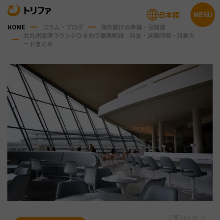
日本語
MENU
HOME
コラム・ブログ
海外旅行の準備・豆知識
北九州空港ラウンジひまわり徹底解説｜料金・営業時間・対象カ
ードまとめ
公開
2026.05.12