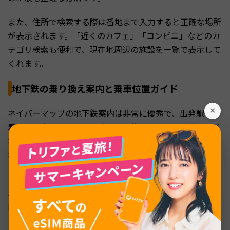
また、住所で検索する際は番地まで入力すると正確な場所
が表示されます。「近くのカフェ」「コンビニ」などのカ
テゴリ検索も便利で、現在地周辺の施設を一覧で表示して
くれます。
地下鉄の乗り換え案内と乗車位置ガイド
×
ネイバーマップの地下鉄案内は非常に優秀で、出発駅と到
着駅を入力するだけで最適な乗り換えルートを提案してく
れます。所要時間、乗り換え回数、運賃がまとめて表示さ
れるので、複数のルートを比較して選べるのが便利です。
とくに注目したいのが「乗車位置ガイド」機能です。何号
車の何番ドア付近に乗れば、乗り換えや出口に近いかを案
内してくれるため、初めての駅でもスムーズに移動できま
す。ソウルの地下鉄は路線が多く乗り換えが複雑になりが