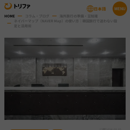
日本語
MENU
HOME
コラム・ブログ
海外旅行の準備・豆知識
ネイバーマップ（NAVER Map）の使い方｜韓国旅行で迷わない設
定と活用術
公開
2026.03.02