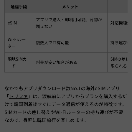
通信手段
メリット
アプリで購入・即利用可能、荷物が
eSIM
対応機種が
増えない
Wi-Fiルー
複数人で共有可能
持ち運びが
ター
現地SIMカ
SIMの差
料金が安い場合がある
ード
限られる
なかでもアプリダウンロード数No.1の海外eSIMアプリ
「
トリファ
」は、渡航前にアプリからプランを購入するだ
けで韓国到着後すぐにデータ通信が使えるのが特徴です。
SIMカードの差し替えやWi-Fiルーターの持ち運びが不要
なので、身軽に韓国旅行を楽しめます。