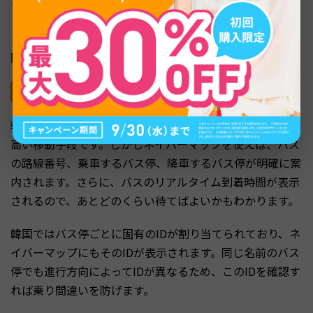
ちですが、この機能があれば迷う心配が大幅に減るでしょ
う。
関連記事：
ソウル旅行を満喫するための完全ガイド
バスのリアルタイム情報とタクシー料金の目安
韓国のバスは路線が複雑で、旅行者にとってはハードルが
高い移動手段です。しかしネイバーマップを使えば、バス
の路線番号、乗車するバス停、降車するバス停が明確に案
内されます。さらに、バスのリアルタイム到着時間が表示
されるので、あとどのくらい待てばよいかもわかります。
韓国ではバス停ごとに固有のIDが割り当てられており、ネ
イバーマップにもそのIDが表示されます。同じ名前のバス
停でも進行方向によってIDが異なるため、このIDを確認す
れば乗り間違いを防げます。