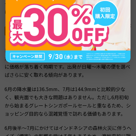
グルメに回しましょう。海外eSIMを事前に手配しておけ
ば、空港でSIMを買う時間も節約できます。
6〜7月上旬：日本のGW後から夏休み前は航空券が
下がりやすい
日本のゴールデンウィークが終わる5月中旬から、夏休み
が本格化する7月中旬までの期間は、航空券・ホテルとも
に価格が落ち着く時期です。出発が日曜〜木曜の便を選べ
ばさらに安く取れる傾向があります。
6月の降水量は136.5mm、7月は144.9mmと比較的少な
く、観光面でも大きな問題はありません。ただし6月初旬
から始まるグレートシンガポールセールと重なるため、シ
ョッピング目的なら混雑覚悟で訪れる価値もあります。
6月後半〜7月にかけてはインドネシアの森林火災に伴うヘ
イズ（煙害）の影響を受ける年もあるため、渡航直前に現