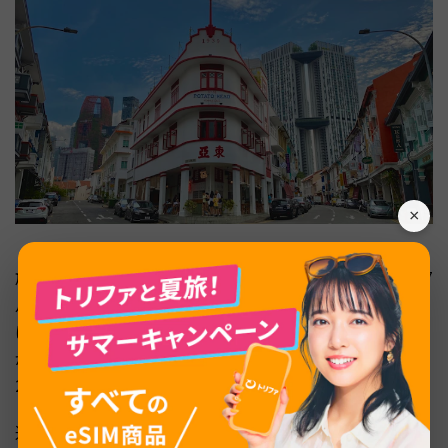
×
旅費を抑えたい方には、日本の長期休暇と重ならない6〜7
月（GW後〜夏休み前）と10〜11月が狙い目です。航空券
は10〜3月のオフシーズン全般で価格が下がる傾向です
が、雨量や祭事との兼ね合いで実際に動きやすいのがこの
2つの時期です。
通信手段の手配は早めに済ませて、現地での予算を観光・