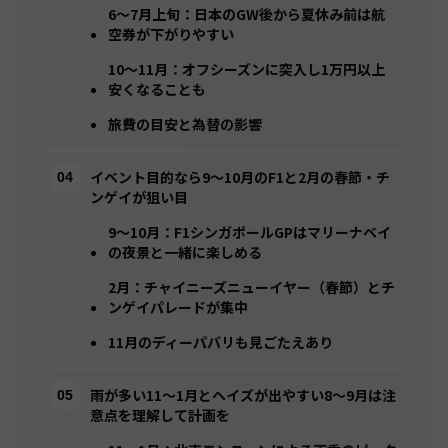
6〜7月上旬：日本のGW後から夏休み前は航
空券が下がりやすい
10〜11月：オフシーズンに突入し1万円以上
安くなることも
旅費の目安と為替の影響
イベント目的なら9〜10月のF1と2月の春節・チ
ンゲイが狙い目
9〜10月：F1シンガポールGPはマリーナベイ
の夜景と一緒に楽しめる
2月：チャイニーズニューイヤー（春節）とチ
ンゲイパレードが集中
11月のディーパバリも見ごたえあり
雨が多い11〜1月とヘイズが出やすい8〜9月は注
意点を理解して計画を