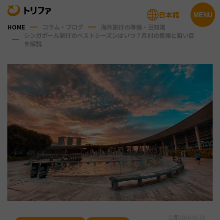
日本語
MENU
HOME
コラム・ブログ
海外旅行の準備・豆知識
シンガポール旅行のベストシーズンはいつ？月別の気候と狙い目
を解説
公開
2026.05.03