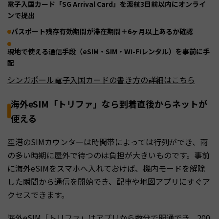
電子入国カード「SG Arrival Card」を渡航3日前以内にオンライ
ンで提出
パスポート残存有効期間が滞在期間＋6ヶ月以上あるか確認
現地で使える通信手段（eSIM・SIM・Wi-Fiレンタル）を事前に手
配
シンガポール電子入国カードの書き方の詳細はこちら
海外eSIM「トリファ」なら到着直後からネットが
使える
空港のSIMカウンターは時間帯によっては行列ができ、雨
の多い時期に屋外で待つのは負担が大きいものです。事前
に海外eSIMをスマホへ入れておけば、機内モードを解除
した瞬間から通信を開始でき、配車や地図アプリにすぐア
クセスできます。
海外eSIM「トリファ」はアプリから数分で開通でき、200