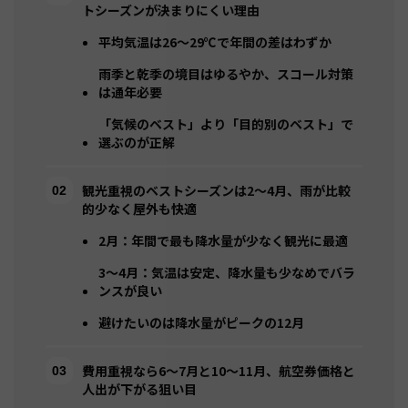
トシーズンが決まりにくい理由
平均気温は26〜29℃で年間の差はわずか
雨季と乾季の境目はゆるやか、スコール対策
は通年必要
「気候のベスト」より「目的別のベスト」で
選ぶのが正解
観光重視のベストシーズンは2〜4月、雨が比較
的少なく屋外も快適
2月：年間で最も降水量が少なく観光に最適
3〜4月：気温は安定、降水量も少なめでバラ
ンスが良い
避けたいのは降水量がピークの12月
費用重視なら6〜7月と10〜11月、航空券価格と
人出が下がる狙い目