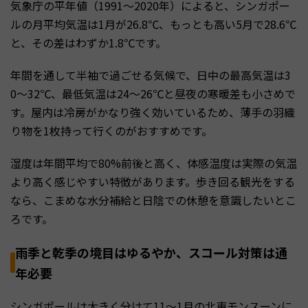
気象庁の平年値（1991〜2020年）によると、シンガポー
ルの月平均気温は1月が26.8℃、もっとも高い5月で28.6℃
と、その差はわずか1.8℃です。
年間を通して半袖で過ごせる気候で、日中の最高気温は3
0〜32℃、最低気温は24〜26℃と昼夜の寒暖差も小さめで
す。屋内は冷房がかなり強く効いているため、薄手の羽織
り物を1枚持って行くのがおすすめです。
湿度は年間平均で80%前後と高く、体感温度は実際の気温
より高く感じやすい特徴があります。歩き回る観光をする
なら、こまめな水分補給と日陰での休憩を意識したいとこ
ろです。
雨季と乾季の境目はゆるやか、スコール対策は通
年必要
シンガポールは大きく分けて11〜1月の北東モンスーンに