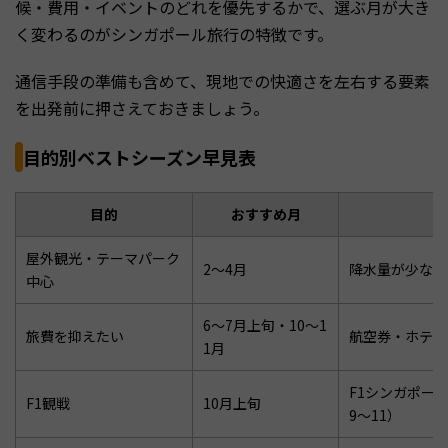
候・費用・イベントのどれを優先するかで、選ぶ月が大き
く変わるのがシンガポール旅行の特徴です。
通信手段の準備も含めて、現地での快適さを左右する要素
を出発前に押さえておきましょう。
目的別ベストシーズン早見表
目的
おすすめ月
屋外観光・テーマパーク
2〜4月
降水量が少なく
中心
6〜7月上旬・10〜1
旅費を抑えたい
航空券・ホテル
1月
F1シンガポールG
F1観戦
10月上旬
9〜11）