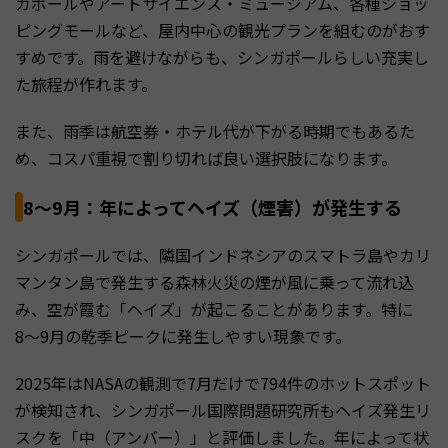
ガポールやアートサイエンス・ミュージアム、各種ショッ
ピングモールなど、屋内中心の観光プランを組むのがおす
すめです。雨を避けながらも、シンガポールらしい充実し
た旅程が作れます。
また、雨季は航空券・ホテル代が下がる時期でもあるた
め、コスパ重視で割り切れば良い選択肢になります。
8〜9月：年によってヘイズ（煙害）が発生する
シンガポールでは、隣国インドネシアのスマトラ島やカリ
マンタン島で発生する森林火災の煙が風に乗って流れ込
み、空が霞む「ヘイズ」が起こることがあります。特に
8〜9月の乾季ピークに発生しやすい現象です。
2025年はNASAの観測で7月だけで794件のホットスポット
が検知され、シンガポール国際問題研究所もヘイズ発生リ
スクを「中（アンバー）」と評価しました。年によって状