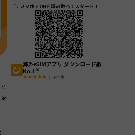
＼ スマホでQRを読み取ってスタート！／
海外eSIMアプリ ダウンロード数
※
No.1
15,444
件
」と
とめ
と