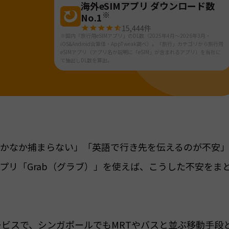
海外eSIMアプリ ダウンロード数
※
No.1
15,444
件
※国内「旅行用eSIMアプリ」のDL数（2025年4月～2026年3月・
iOS&Android合算値・AppTweak調べ）。「旅行」カテゴリから旅行用
eSIMアプリ（アプリ名か説明に「eSIM」が含まれるアプリ）を当社に
て抽出しDL数を算出。
かなか捕まらない」「英語で行き先を伝えるのが不安
プリ「Grab（グラブ）」を使えば、こうした不安をま
ービスで、シンガポールでもMRTやバスと並ぶ移動手段