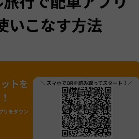
ル旅行で配車アプリ
を使いこなす方法
ネットを
＼ スマホでQRを読み取ってスタート！／
ァ！
プリをダウン