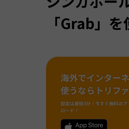
シンガポー
「Grab」
海外でインター
使うならトリフ
設定は最短3分！
今すぐ無料のア
ロード！