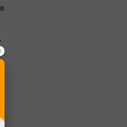
感
ャ
×
く