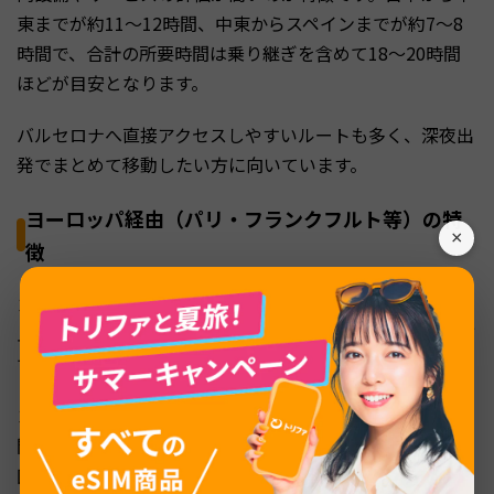
東までが約11〜12時間、中東からスペインまでが約7〜8
時間で、合計の所要時間は乗り継ぎを含めて18〜20時間
ほどが目安となります。
バルセロナへ直接アクセスしやすいルートも多く、深夜出
発でまとめて移動したい方に向いています。
ヨーロッパ経由（パリ・フランクフルト等）の特
×
徴
ヨーロッパの都市を経由するルートも定番です。パリ、ア
ムステルダム、フランクフルト、ロンドンなどの主要ハブ
で乗り継ぎ、スペイン各都市へ向かいます。
ヨーロッパ経由は、日本から経由地までが約14〜15時
間、そこからスペインまでが約2〜3時間と、乗り継ぎ後の
区間が短いのが特徴です。経由地で途中下車を楽しむ旅程