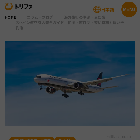
日本語
MENU
HOME
コラム・ブログ
海外旅行の準備・豆知識
スペイン航空券の完全ガイド｜相場・直行便・安い時期と賢い予
約術
公開
2026.06.10