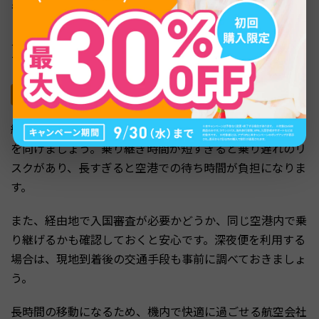
も組みやすくなっています。
スペイン国内の地方都市へ向かう場合も、ヨーロッパのハ
ブを経由すると接続便が見つけやすい傾向があります。
経由便を選ぶときのポイント
経由便を選ぶときは、価格だけでなく乗り継ぎ時間にも目
を向けましょう。乗り継ぎ時間が短すぎると乗り遅れのリ
スクがあり、長すぎると空港での待ち時間が負担になりま
す。
また、経由地で入国審査が必要かどうか、同じ空港内で乗
り継げるかも確認しておくと安心です。深夜便を利用する
場合は、現地到着後の交通手段も事前に調べておきましょ
う。
長時間の移動になるため、機内で快適に過ごせる航空会社