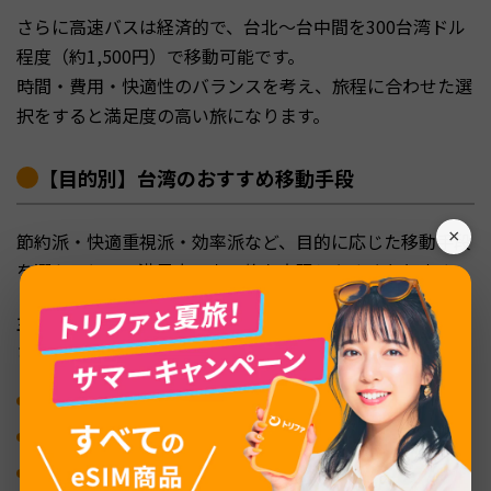
さらに高速バスは経済的で、台北〜台中間を300台湾ドル
程度（約1,500円）で移動可能です。
時間・費用・快適性のバランスを考え、旅程に合わせた選
択をすると満足度の高い旅になります。
【目的別】台湾のおすすめ移動手段
×
節約派・快適重視派・効率派など、目的に応じた移動手段
を選ぶことで、満足度の高い旅を実現しやすくなります。
主なシーンごとにおすすめの移動手段を紹介するので、ぜ
ひ参考にしてみてください。
とにかく安く移動：MRT・バス＋ICカード活用
快適さ重視：タクシーとUber＋高鉄の指定席
主要観光地を効率よく巡る：鉄道・バス