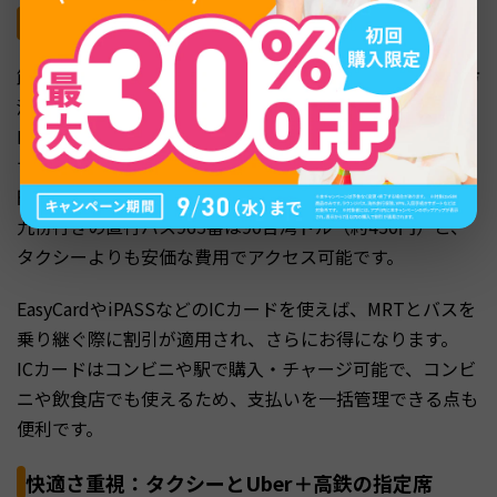
とにかく安く移動：MRT・バス＋ICカード活用
節約派の旅行者には、MRTと路線バスを中心に移動する方
法がおすすめです。
MRTは1区間20〜65台湾ドル（約100〜330円）と格安
で、路線バスはさらに安い15〜30台湾ドル（約75〜150
円）で利用できます。
九份行きの直行バス965番は90台湾ドル（約450円）と、
タクシーよりも安価な費用でアクセス可能です。
EasyCardやiPASSなどのICカードを使えば、MRTとバスを
乗り継ぐ際に割引が適用され、さらにお得になります。
ICカードはコンビニや駅で購入・チャージ可能で、コンビ
ニや飲食店でも使えるため、支払いを一括管理できる点も
便利です。
快適さ重視：タクシーとUber＋高鉄の指定席