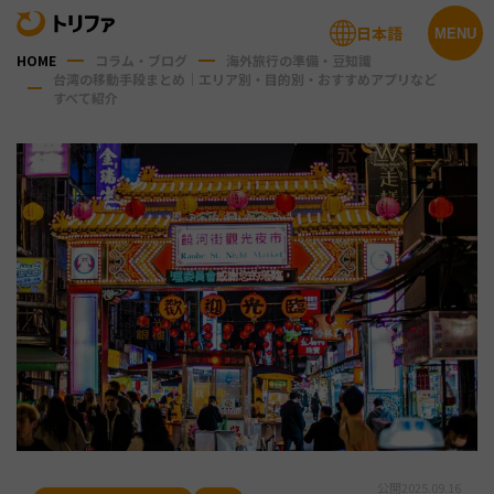
日本語
MENU
HOME
コラム・ブログ
海外旅行の準備・豆知識
台湾の移動手段まとめ｜エリア別・目的別・おすすめアプリなど
すべて紹介
公開
2025.09.16