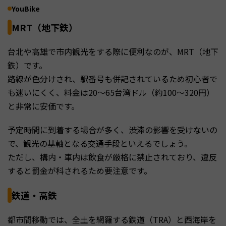
YouBike
MRT（地下鉄）
台北や高雄で市内観光をする際に便利なのが、MRT（地下
鉄）です。
路線が色分けされ、駅番号も併記されているため初心者で
も迷いにくく、料金は20〜65台湾ドル（約100〜320円）
と非常に安価です。
予定時間に到着する場合が多く、渋滞の影響を受けないの
で、観光の基軸となる交通手段といえるでしょう。
ただし、構内・車内は飲食が厳格に禁止されており、違反
すると罰金が科されるため要注意です。
鉄道・高鉄
都市間移動では、全土を網羅する鉄道（TRA）と西海岸を