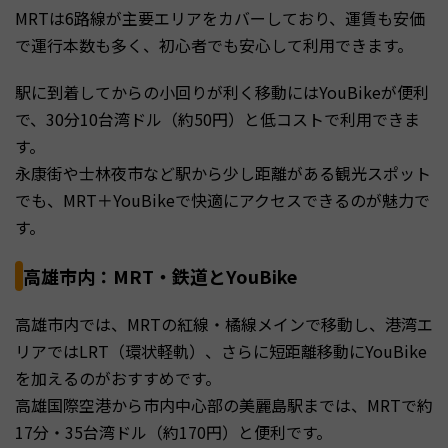
MRTは6路線が主要エリアをカバーしており、運賃も安価
で運行本数も多く、初心者でも安心して利用できます。
駅に到着してからの小回りが利く移動にはYouBikeが便利
で、30分10台湾ドル（約50円）と低コストで利用できま
す。
永康街や士林夜市など駅から少し距離がある観光スポット
でも、MRT＋YouBikeで快適にアクセスできるのが魅力で
す。
高雄市内：MRT・鉄道とYouBike
高雄市内では、MRTの紅線・橘線メインで移動し、港湾エ
リアではLRT（環状軽軌）、さらに短距離移動にYouBike
を加えるのがおすすめです。
高雄国際空港から市内中心部の美麗島駅までは、MRTで約
17分・35台湾ドル（約170円）と便利です。