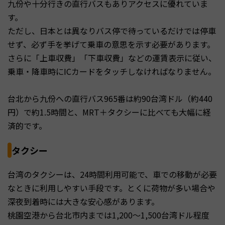
九份や十分行きの直行バスもありアクセスに優れていま
す。
ただし、日本とは異なりバス停で待っているだけでは停車
せず、必ず手を挙げて乗車の意思を示す必要があります。
さらに「上車収費」「下車収費」などの運賃表示に従い、
乗車・降車時にICカードをタッチしなければなりません。
台北から九份への直行バス965番は約90台湾ドル（約440
円）で約1.5時間と、MRT＋タクシーに比べても大幅に経
済的です。
タクシー
台湾のタクシーは、24時間利用可能で、車での移動が必要
なときに利用しやすい手段です。とくに荷物が多い場合や
深夜到着時には大きな安心感があります。
桃園空港から台北市内までは1,200〜1,500台湾ドル程度