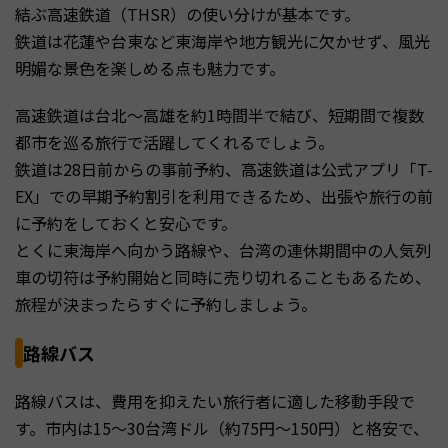
結ぶ高速鉄道（THSR）の使い分けが基本です。
鉄道は花蓮や台東など東海岸や地方観光に欠かせず、風光
明媚な景色を楽しめる点も魅力です。
高速鉄道は台北〜高雄を約1時間半で結び、短期間で複数
都市を巡る旅行で活躍してくれるでしょう。
鉄道は28日前からの事前予約、高速鉄道は公式アプリ「T-
EX」での早期予約割引を利用できるため、出張や旅行の前
に予約をしておくと安心です。
とくに東海岸へ向かう路線や、台湾の連休期間中の人気列
車の切符は予約開始と同時に売り切れることもあるため、
旅程が決まったらすぐに予約しましょう。
路線バス
路線バスは、費用を抑えたい旅行者に適した移動手段で
す。市内は15〜30台湾ドル（約75円〜150円）と格安で、