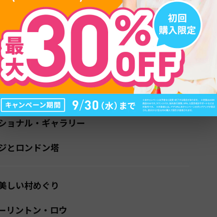
目次
光スポット
殿と衛兵交代式
ウェストミンスター周辺
ショナル・ギャラリー
ジとロンドン塔
美しい村めぐり
ーリントン・ロウ