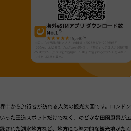
海外eSIMアプリ ダウンロード数
※
No.1
15,540
件
※国内「旅行用eSIMアプリ」のDL数（2025年4月～2026年3月・
iOS&Android合算値・AppTweak調べ）。「旅行」カテゴリから旅行用
eSIMアプリ（アプリ名か説明に「eSIM」が含まれるアプリ）を当社に
て抽出しDL数を算出。
界中から旅行者が訪れる人気の観光大国です。ロンド
いった王道スポットだけでなく、のどかな田園風景が
録された湖水地方など、地方にも魅力的な観光地がた