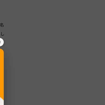
名
まし
×
出
み