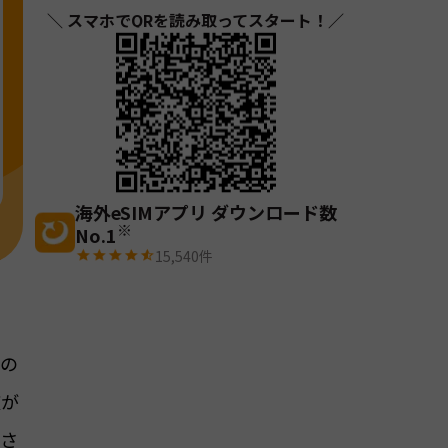
＼ スマホでQRを読み取ってスタート！／
海外eSIMアプリ ダウンロード数
※
No.1
15,540
件
ンの
広が
くさ