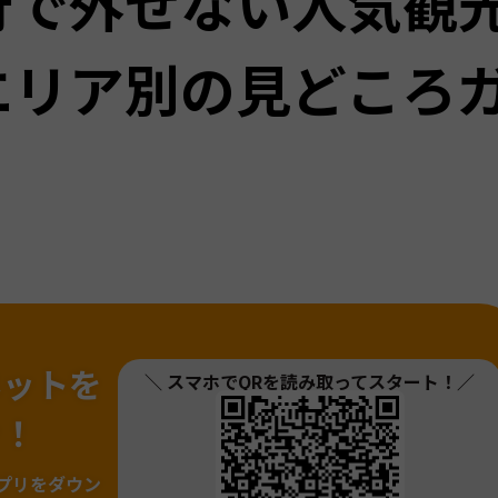
行で外せない人気観
エリア別の見どころ
ネットを
＼ スマホでQRを読み取ってスタート！／
ァ！
プリをダウン