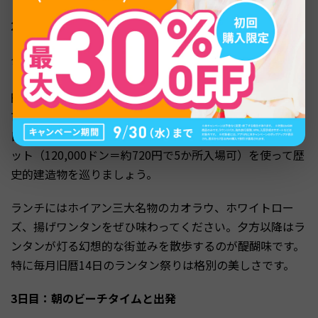
2日目：世界遺産ホイアン旧市街を散策
ダナンからホイアンまではGrabタクシーで約30〜40分
（料金は約200,000〜300,000ドン＝約1,200〜1,800
円）。16〜17世紀に国際貿易港として栄えたホイアン旧
市街は、1999年にユネスコ世界遺産に登録されました。
日本橋（来遠橋）や福建会館、旧家保存館など、観光チケ
ット（120,000ドン＝約720円で5か所入場可）を使って歴
史的建造物を巡りましょう。
ランチにはホイアン三大名物のカオラウ、ホワイトロー
ズ、揚げワンタンをぜひ味わってください。夕方以降はラ
ンタンが灯る幻想的な街並みを散歩するのが醍醐味です。
特に毎月旧暦14日のランタン祭りは格別の美しさです。
3日目：朝のビーチタイムと出発