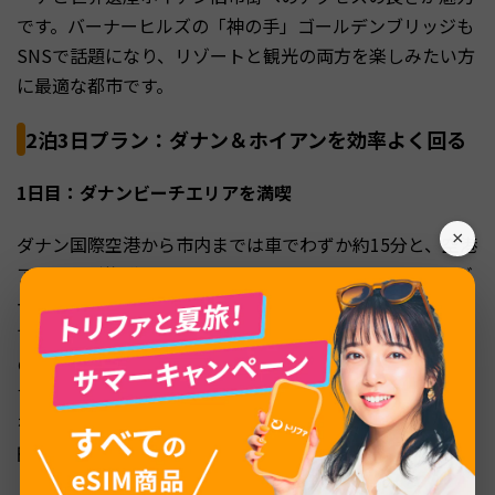
です。バーナーヒルズの「神の手」ゴールデンブリッジも
SNSで話題になり、リゾートと観光の両方を楽しみたい方
に最適な都市です。
2泊3日プラン：ダナン＆ホイアンを効率よく回る
1日目：ダナンビーチエリアを満喫
×
ダナン国際空港から市内までは車でわずか約15分と、空港
アクセスが抜群です。ホテルにチェックイン後、ミーケビ
ーチでリゾート気分を味わいましょう。約10kmにわたっ
て続く白砂のビーチは、2005年にフォーブス誌が「世界
の魅力的なビーチ6選」に選出したことでも知られていま
す。夕方には五行山（マーブルマウンテン）に登って夕日
を眺めるのもおすすめです（入場料40,000ドン＝約240
円）。夜はハン川沿いのレストランで海鮮料理を楽しみま
しょう。