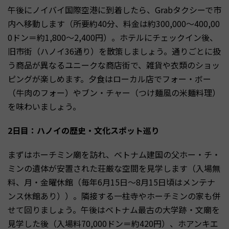
午後にノイバイ国際空港に到着したら、Grabタクシーで市
内へ移動します（所要約40分、料金は約300,000〜400,00
0ドン＝約1,800〜2,400円）。ホテルにチェックイン後、
旧市街（ハノイ36通り）を散策しましょう。通りごとに扱
う商品が異なるユニークな商店街で、雑貨や衣類のショッ
ピングが楽しめます。夕食はローカル店でフォー・ボー
（牛肉のフォー）やブン・チャー（つけ麺風の米麺料理）
を味わいましょう。
2日目：ハノイの歴史・文化スポット巡り
まずはホーチミン廟を訪れ、ベトナム建国の父ホー・チ・
ミンの遺体が安置された荘厳な空間を見学します（入場無
料、月・金曜休館（毎年6月15日〜8月15日頃はメンテナ
ンス休館あり））。隣接する一柱寺やホーチミンの家も併
せて回りましょう。午後はベトナム最古の大学跡・文廟を
見学した後（入場料70,000ドン＝約420円）、ホアンキエ