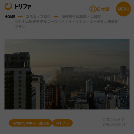
日本語
MENU
HOME
コラム・ブログ
海外旅行の準備・豆知識
ベトナム観光モデルコース｜ハノイ・ダナン・ホーチミン日数別
プラン
公開
2026.03.17
海外旅行の準備・豆知識
ベトナム
更新
2026.08.04