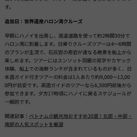
す。
追加日：世界遺産ハロン湾クルーズ
早朝にハノイを出発し、高速道路を使って約2時間30分で
ハロン湾に到着します。日帰りクルーズツアーは4〜6時間
のプランが主流で、石灰岩の奇岩が連なる絶景を船上から
楽しめます。ツアーにはスンソット洞窟の見学やカヤック
体験、船上での海鮮ランチが含まれているものが多く、日
本語ガイド付きツアーの料金は1人あたり約9,000〜12,00
0円が目安です。英語ガイドのツアーなら6,500円前後から
参加できます。夕方17時頃にハノイに戻るスケジュールが
一般的です。
関連記事：
ベトナムの観光地おすすめ20選！北部・中部・
南部の人気スポットを厳選