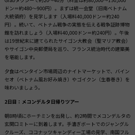
ドン＝約480〜900円）。まずは統一会堂（旧南ベトナム
大統領府）を見学します（入場料40,000ドン＝約240
円）。続いて、ベトナム戦争の実態を伝える戦争証跡博物
館を訪れましょう（入場料40,000ドン＝約240円）。午後
は19世紀末に建てられたサイゴン大教会（聖マリア教会）
やサイゴン中央郵便局を巡り、フランス統治時代の建築美
を堪能します。
夕食はベンタイン市場周辺のナイトマーケットで、バイン
セオ（ベトナム風お好み焼き）やゴイクン（生春巻き）を
味わいましょう。
2日目：メコンデルタ日帰りツアー
朝8時頃にホーチミンを出発し、約2時間でメコンデルタの
玄関口ミトーに到着します。手漕ぎボートでのジャングル
クルーズ、ココナッツキャンディー工場の見学、南国フル