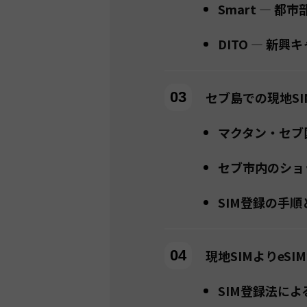
Smart — 
DITO — 新
セブ島での現地S
マクタン・セブ
セブ市内のショ
SIM登録の手
現地SIMよりeS
SIM登録法に