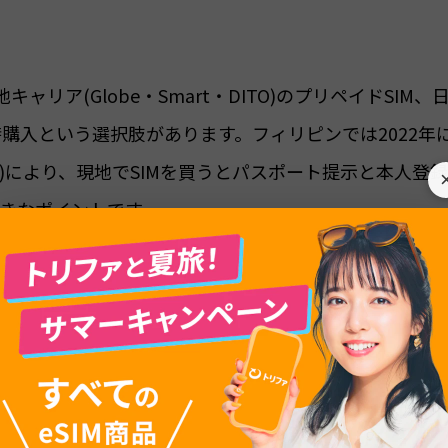
ャリア(Globe・Smart・DITO)のプリペイドSIM、
時購入という選択肢があります。フィリピンでは2022年
t 11934)により、現地でSIMを買うとパスポート提示と本人登
きなポイントです。
Mカードを公式情報や現地ガイドの最新料金をもとに比較
方を解説します。空港でのSIM購入手順や、登録手続き
したので、初めてセブ島に行く方も参考にしてみてくださ