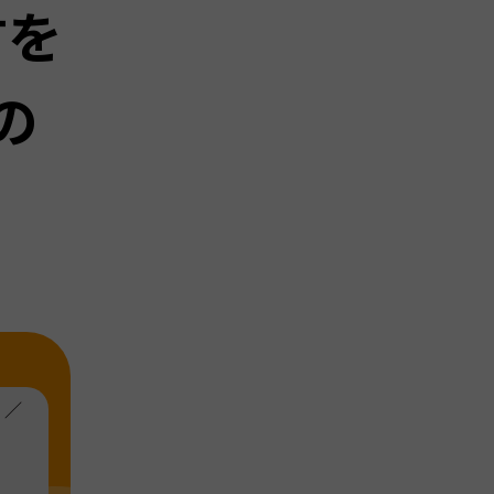
方を
の
！／