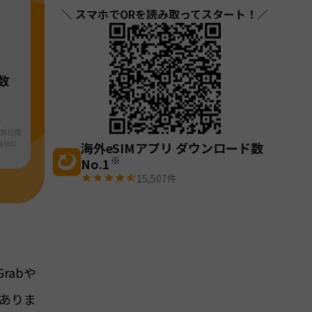
＼ スマホでQRを読み取ってスタート！／
数
・
ら旅行用
当社に
海外eSIMアプリ ダウンロード数
※
No.1
15,507
件
rabや
ありま