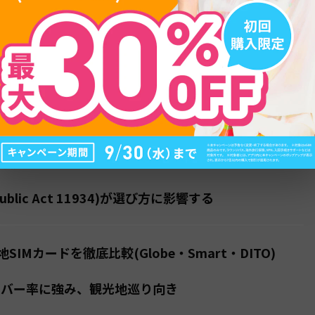
目次
ードを使うメリットと通信手段の選択肢
カードが必要になるシーン
通信手段は3つ
ublic Act 11934)が選び方に影響する
IMカードを徹底比較(Globe・Smart・DITO)
全国カバー率に強み、観光地巡り向き