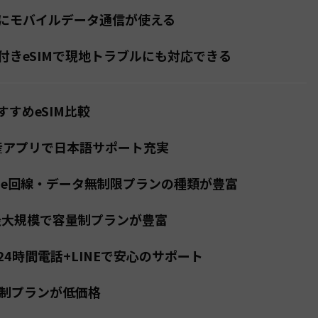
にモバイルデータ通信が使える
付きeSIMで現地トラブルにも対応できる
すめeSIM比較
国産アプリで日本語サポート充実
 Globe回線・データ無制限プランの種類が豊富
 世界最大規模で容量制プランが豊富
 — 24時間電話+LINEで安心のサポート
容量制プランが低価格