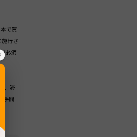
日本で買
に施行さ
録が必須
×
し、滞
の手間
い。