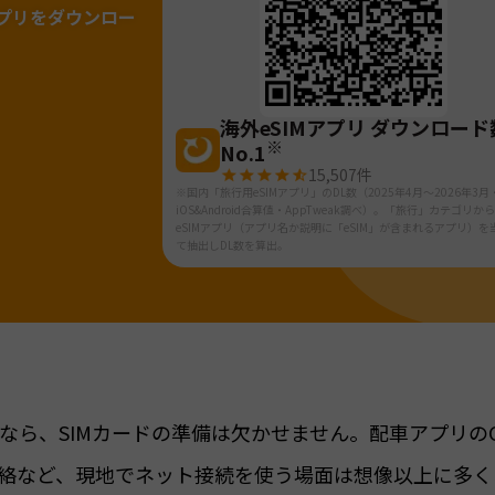
プリをダウンロー
海外eSIMアプリ ダウンロード
※
No.1
15,507
件
※国内「旅行用eSIMアプリ」のDL数（2025年4月～2026年3月
iOS&Android合算値・AppTweak調べ）。「旅行」カテゴリか
eSIMアプリ（アプリ名か説明に「eSIM」が含まれるアプリ）を
て抽出しDL数を算出。
ら、SIMカードの準備は欠かせません。配車アプリのG
連絡など、現地でネット接続を使う場面は想像以上に多く