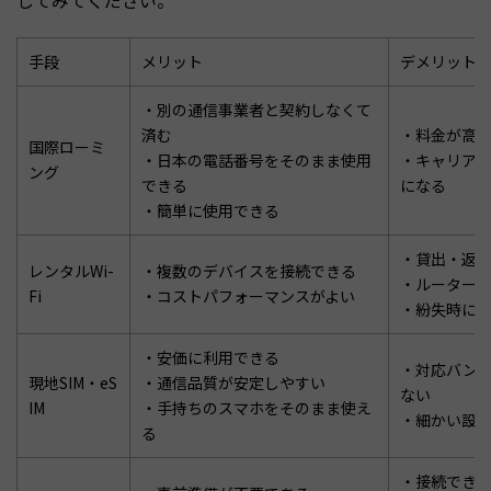
手段
メリット
デメリット
・別の通信事業者と契約しなくて
済む
・料金が高
国際ローミ
・日本の電話番号をそのまま使用
・キャリア
ング
できる
になる
・簡単に使用できる
・貸出・返
レンタルWi-
・複数のデバイスを接続できる
・ルーター
Fi
・コストパフォーマンスがよい
・紛失時に
・安価に利用できる
・対応バン
現地SIM・eS
・通信品質が安定しやすい
ない
IM
・手持ちのスマホをそのまま使え
・細かい設
る
・接続でき