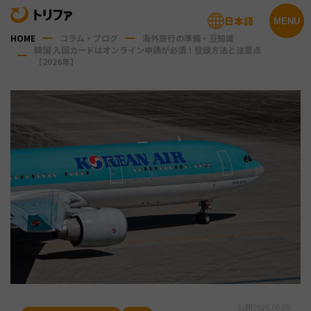
日本語
MENU
HOME
コラム・ブログ
海外旅行の準備・豆知識
韓国 入国カードはオンライン申請が必須！登録方法と注意点
【2026年】
公開
2026.06.05