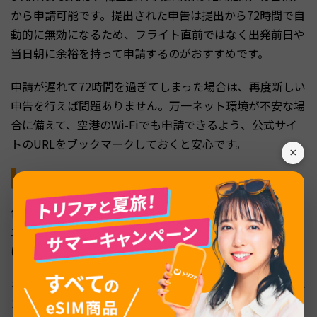
から申請可能です。提出された申告は提出から72時間で自
動的に無効になるため、フライト直前ではなく出発前日や
当日朝に余裕を持って申請するのがおすすめです。
申請が遅れて72時間を過ぎてしまった場合は、再度新しい
申告を行えば問題ありません。万一ネット環境が不安な場
合に備えて、空港のWi-Fiでも申請できるよう、公式サイ
トのURLをブックマークしておくと安心です。
×
住所入力でつまずきやすいポイント
住所入力欄では、全角数字や日本語と英語の混在によって
エラーが起きやすい仕様になっています。半角英数字また
は韓国語のみで入力するのが基本です。
ホテルの住所がわからない場合は、予約サイトに記載され
た英語表記の住所をそのままコピーペーストすると確実で