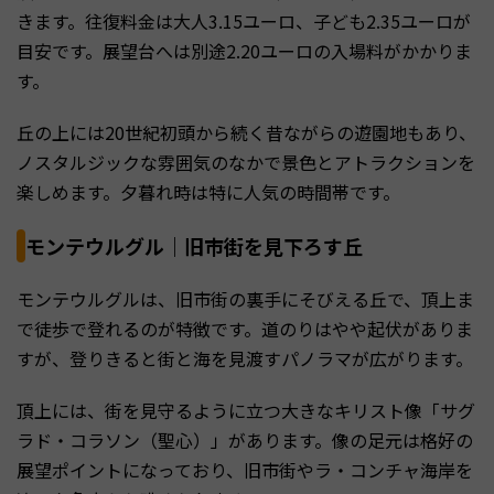
きます。往復料金は大人3.15ユーロ、子ども2.35ユーロが
目安です。展望台へは別途2.20ユーロの入場料がかかりま
す。
丘の上には20世紀初頭から続く昔ながらの遊園地もあり、
ノスタルジックな雰囲気のなかで景色とアトラクションを
楽しめます。夕暮れ時は特に人気の時間帯です。
モンテウルグル｜旧市街を見下ろす丘
モンテウルグルは、旧市街の裏手にそびえる丘で、頂上ま
で徒歩で登れるのが特徴です。道のりはやや起伏がありま
すが、登りきると街と海を見渡すパノラマが広がります。
頂上には、街を見守るように立つ大きなキリスト像「サグ
ラド・コラソン（聖心）」があります。像の足元は格好の
展望ポイントになっており、旧市街やラ・コンチャ海岸を