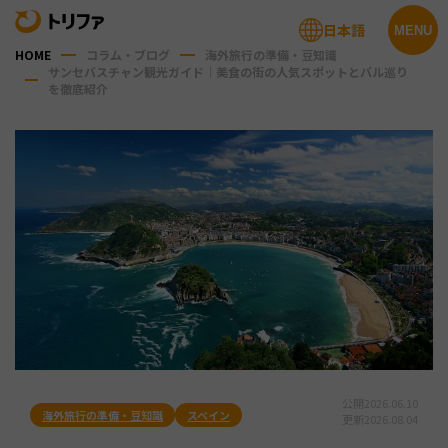
日本語
MENU
HOME
コラム・ブログ
海外旅行の準備・豆知識
サンセバスチャン観光ガイド｜美食の街の人気スポットとバル巡り
を徹底紹介
公開
2026.06.10
海外旅行の準備・豆知識
スペイン
更新
2026.08.04