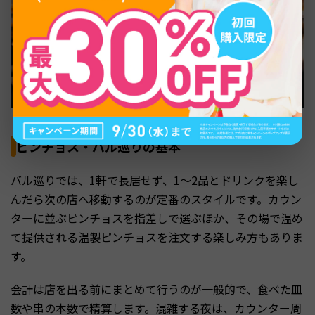
ピンチョス・バル巡りの基本
バル巡りでは、1軒で長居せず、1〜2品とドリンクを楽し
んだら次の店へ移動するのが定番のスタイルです。カウン
ターに並ぶピンチョスを指差しで選ぶほか、その場で温め
て提供される温製ピンチョスを注文する楽しみ方もありま
す。
会計は店を出る前にまとめて行うのが一般的で、食べた皿
数や串の本数で精算します。混雑する夜は、カウンター周