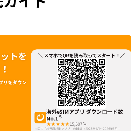
底ガイド
ネットを
＼ スマホでQRを読み取ってスタート！／
ァ！
プリをダウン
海外eSIMアプリ ダウンロード数
※
No.1
15,507
件
※国内「旅行用eSIMアプリ」のDL数（2025年4月～2026年3月・