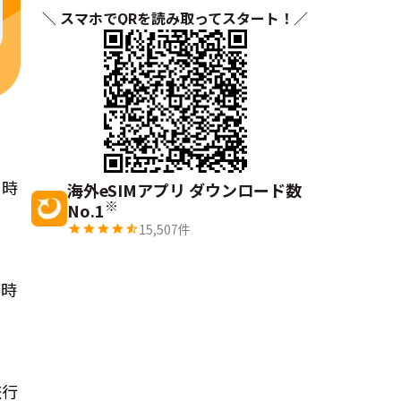
＼ スマホでQRを読み取ってスタート！／
る時
海外eSIMアプリ ダウンロード数
※
No.1
15,507
件
要時
旅行