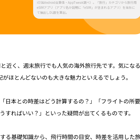
iOS&Android合算値・AppTweak調べ）。「旅行」カテゴリから旅行用
eSIMアプリ（アプリ名か説明に「eSIM」が含まれるアプリ）を当社に
て抽出しDL数を算出。
間と近く、週末旅行でも人気の海外旅行先です。気にな
配がほとんどないのも大きな魅力といえるでしょう。
「日本との時差はどう計算するの？」「フライトの所
うすればいい？」といった疑問が出てくるものです。
する基礎知識から、飛行時間の目安、時差を活用した