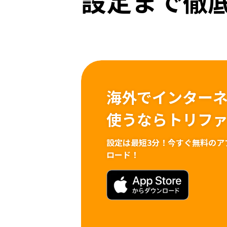
設定まで徹
海外でインター
使うならトリフ
設定は最短3分！
今すぐ無料のア
ロード！