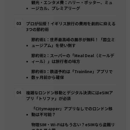
観光・エンタメ費：ハリー・ポッター、ミュ
ージカル、プレミアリーグ
プロが伝授！イギリス旅行の費用を劇的に抑える
3つの節約術
節約術1：世界最高峰の展示が無料！「国立ミ
ュージアム」を使い倒す
節約術2：スーパーの「Meal Deal（ミールデ
ィール）」は旅行者の味方
節約術3：鉄道予約は「Trainline」アプリで
数ヶ月前から確保
複雑なロンドン移動とデジタル決済にはeSIMア
プリ「トリファ」が必須
「Citymapper」アプリなしでのロンドン移
動は不可能？
物理SIM・Wi-Fiはもう古い？eSIMなら盗難リ