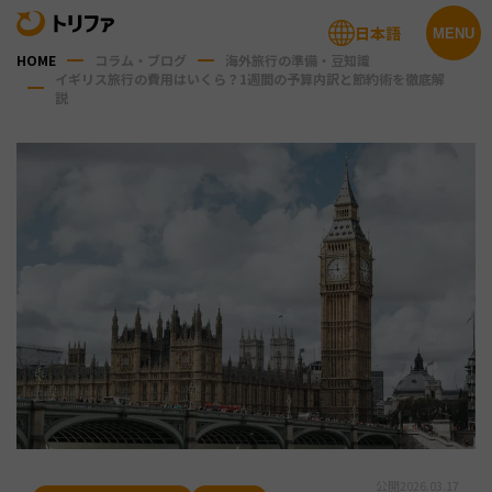
日本語
MENU
HOME
コラム・ブログ
海外旅行の準備・豆知識
イギリス旅行の費用はいくら？1週間の予算内訳と節約術を徹底解
説
公開
2026.03.17