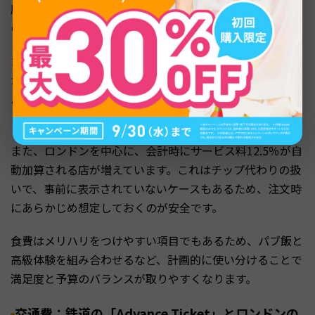
度と出費が大きく変わります。日常的な食事から観光向け
の高級体験まで、選択肢が多いのが特徴です。
カジュアルなパブでの食事は、約20ポンド（約4,200円）
からが目安です。一方、内装や料理にこだわったガストロ
パブや、ホテルで楽しむ本場のアフタヌーンティーになる
と、75ポンド（約15,800円）以上かかることもあります。
また、ロンドンを中心に、会計時にサービス料12.5％が自
動加算される店が増えています。これはチップ代わりの扱
いで、事前に表示されていないケースもあるため、注文時
にあらかじめ想定しておくのが安全です。
食費はメリハリをつけやすい項目でもあるため、パブ飯と
高級体験を組み合わせるなど、計画的に使い分けることで
満足度と予算のバランスが取りやすくなります。
交通費：鉄道の「Advance Ticket」とロンドンの