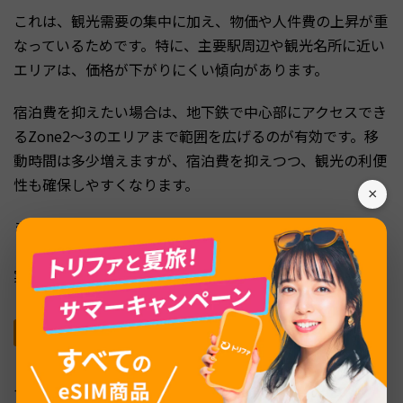
これは、観光需要の集中に加え、物価や人件費の上昇が重
なっているためです。特に、主要駅周辺や観光名所に近い
エリアは、価格が下がりにくい傾向があります。
宿泊費を抑えたい場合は、地下鉄で中心部にアクセスでき
るZone2〜3のエリアまで範囲を広げるのが有効です。移
動時間は多少増えますが、宿泊費を抑えつつ、観光の利便
性も確保しやすくなります。
×
また、Premier Innのような低価格チェーンを活用するこ
とで、清潔さや立地を確保しながら、ロンドン滞在でも現
実的な予算に収めやすくなります。
食費：パブ文化とガストロパブ、高級アフタヌー
ンティーの相場
イギリスの食費は価格帯の幅が広く、選ぶ店によって満足