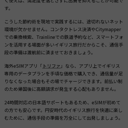
く使えば、満足度を落とさずに出費を抑えることが可能で
す。
こうした節約術を現地で実践するには、途切れないネット
環境が欠かせません。コンタクトレス決済やCitymapper
での乗換検索、Trainlineでの鉄道予約など、スマートフォ
ンを活用する場面が多いイギリス旅行だからこそ、通信手
段の準備は渡航前に済ませておきましょう。
海外eSIMアプリ「
トリファ
」なら、アプリ上でイギリス
専用のデータプランを手頃な価格で購入でき、通信量が足
りなくなった場合もその場でチャージできます。前払い制
のため帰国後に高額請求が発生する心配もありません。
24時間対応の日本語サポートもあるため、eSIMが初めて
の方でも安心です。円安時代のイギリス旅行を快適に楽し
むために、通信手段の準備を万全にして出発しましょう。