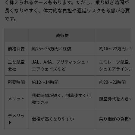
く抑えられるケースもあります。ただし、乗り継ぎ時間が
長くなりやすく、体力的な負担や遅延リスクも考慮が必要
です。
直行便
価格目安
約25〜35万円／往復
約16〜22万円／往
主な航空
JAL、ANA、ブリティッシュ・
エミレーツ航空、
会社
エアウェイズなど
シュエアラインズ
所要時間
約12〜14時間
約20〜22時間
移動時間が短く、到着後すぐ行
メリット
航空券代を大きく
動できる
デメリッ
価格が高くなりやすい
乗り継ぎの負担や
ト