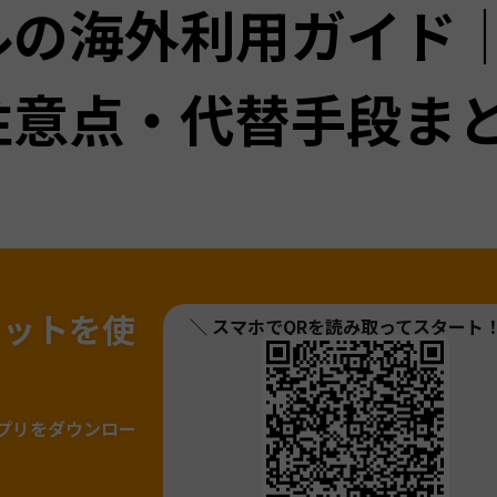
ルの海外利用ガイド
注意点・代替手段ま
ネットを
使
＼ スマホでQRを読み取ってスタート
！
プリをダウンロー