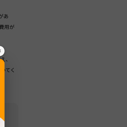
があ
費用が
×
加え、
おいてく