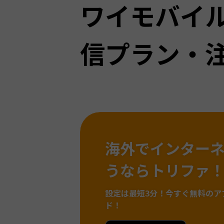
ワイモバイ
信プラン・
海外でインター
うならトリファ
設定は最短3分！
今すぐ無料のア
ド！