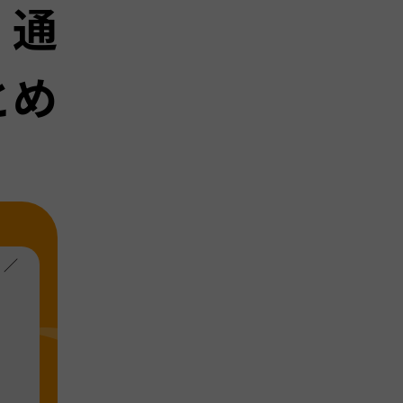
｜通
とめ
！／