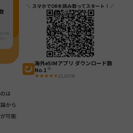
＼ スマホでQRを読み取ってスタート！／
数
・
ら旅行用
当社に
海外eSIMアプリ ダウンロード数
※
No.1
15,507
件
るのは
結論から
話が可能