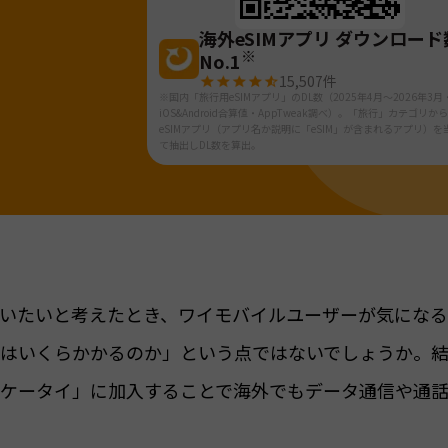
海外eSIMアプリ ダウンロード
※
No.1
15,507
件
※国内「旅行用eSIMアプリ」のDL数（2025年4月～2026年3月
iOS&Android合算値・AppTweak調べ）。「旅行」カテゴリか
eSIMアプリ（アプリ名か説明に「eSIM」が含まれるアプリ）を
て抽出しDL数を算出。
いたいと考えたとき、ワイモバイルユーザーが気にな
はいくらかかるのか」という点ではないでしょうか。
ケータイ」に加入することで海外でもデータ通信や通