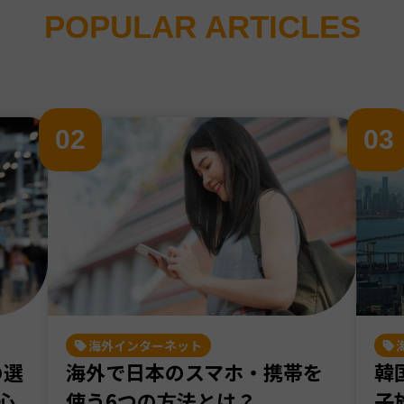
POPULAR ARTICLES
0
2
0
3
海外インターネット
の選
海外で日本のスマホ・携帯を
韓
心
使う6つの方法とは？
子