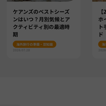
ケアンズのベストシーズ
【
ンはいつ？月別気候とア
ホ
クティビティ別の最適時
ト
期
ド
海外旅行の準備・豆知識
海
2026.07.28
2026