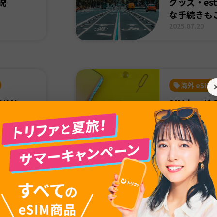
説
グッズ・es
な手続きも
2025.07.20
海外 eSIM
IMと
SIMカード
・物理SIM
所はどこ？
いやメリ
購入方法や
方を解説
解説
2025.07.20