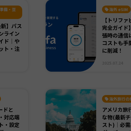
準備・豆
海外 eSIM
【トリファ
最新】パス
完全ガイド
ンライン
張時の通信は
イド｜や
コストも手
ット・注
に削減！
2025.07.24
海外旅行の
ードと
アメリカ旅
・対応端
な物(最新
ト・設定
スト)｜必