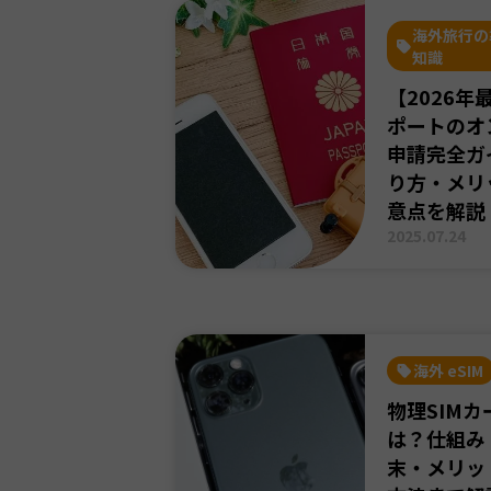
海外旅行の
知識
【2026年
ポートのオ
申請完全ガ
り方・メリ
意点を解説
2025.07.24
海外 eSIM
物理SIMカ
は？仕組み
末・メリッ