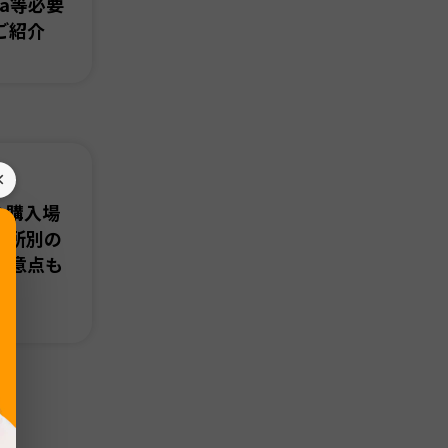
ta等必要
ご紹介
×
の購入場
場所別の
注意点も