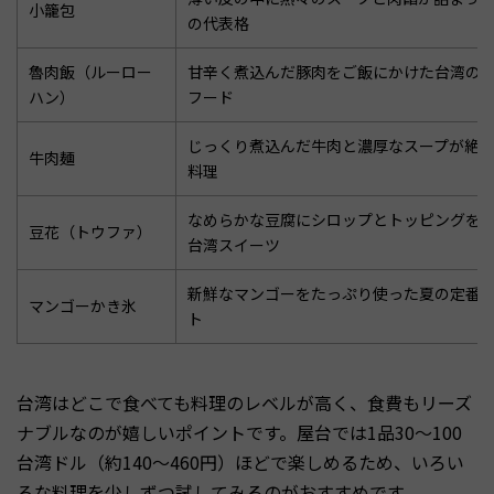
小籠包
の代表格
魯肉飯（ルーロー
甘辛く煮込んだ豚肉をご飯にかけた台湾の
ハン）
フード
じっくり煮込んだ牛肉と濃厚なスープが絶
牛肉麺
料理
なめらかな豆腐にシロップとトッピングを
豆花（トウファ）
台湾スイーツ
新鮮なマンゴーをたっぷり使った夏の定番
マンゴーかき氷
ト
台湾はどこで食べても料理のレベルが高く、食費もリーズ
ナブルなのが嬉しいポイントです。屋台では1品30〜100
台湾ドル（約140〜460円）ほどで楽しめるため、いろい
ろな料理を少しずつ試してみるのがおすすめです。