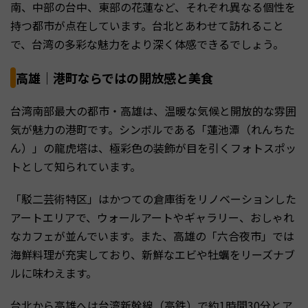
南、中部の台中、東部の花蓮など、それぞれ異なる個性を
持つ都市が点在しています。台北とあわせて訪れること
で、台湾の多彩な魅力をより深く体感できるでしょう。
高雄｜港町ならではの開放感と美食
台湾南部最大の都市・高雄は、温暖な気候と開放的な雰囲
気が魅力の港町です。シンボルである「蓮池潭（れんちた
ん）」の龍虎塔は、極彩色の装飾が目を引くフォトスポッ
トとして知られています。
「駁二芸術特区」はかつての倉庫街をリノベーションした
アートエリアで、ウォールアートやギャラリー、おしゃれ
なカフェが並んでいます。また、高雄の「六合夜市」では
海鮮料理が充実しており、新鮮なエビや牡蠣をリーズナブ
ルに味わえます。
台北から高雄へは台湾新幹線（高鉄）で約1時間30分とア