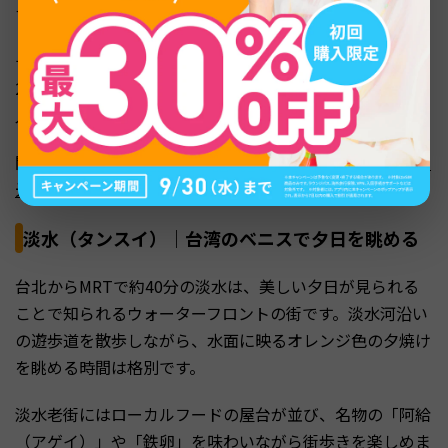
す。
十分にはダイナミックな「十分瀑布」もあります。落差約
20m、幅約40mの滝は「台湾のナイアガラ」とも呼ばれ、
入場無料で見学できます。
関連記事：
台湾ひとり旅完全ガイド｜初心者でも安心の観
光プラン
淡水（タンスイ）｜台湾のベニスで夕日を眺める
台北からMRTで約40分の淡水は、美しい夕日が見られる
ことで知られるウォーターフロントの街です。淡水河沿い
の遊歩道を散歩しながら、水面に映るオレンジ色の夕焼け
を眺める時間は格別です。
淡水老街にはローカルフードの屋台が並び、名物の「阿給
（アゲイ）」や「鉄卵」を味わいながら街歩きを楽しめま