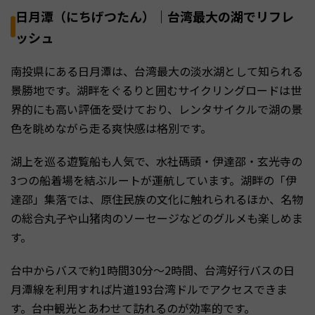
日月潭（にちげつたん）｜台湾最大の湖でリフレ
ッシュ
南投県にある日月潭は、台湾最大の淡水湖として知られる
景勝地です。湖畔をぐるりと囲むサイクリングロードは世
界的にも高い評価を受けており、レンタサイクルで湖の景
色を眺めながら走る爽快感は格別です。
湖上を巡る遊覧船も人気で、水社碼頭・伊達邵・玄光寺の
3つの船着場を結ぶルートが運航しています。湖畔の「伊
達邵」集落では、原住民族の文化に触れられるほか、名物
の総合丸子や山猪肉のソーセージなどのグルメも楽しめま
す。
台中からバスで約1時間30分〜2時間、台湾好行バスの日
月潭線を利用すれば片道193台湾ドルでアクセスできま
す。台中観光とあわせて訪れるのが効率的です。