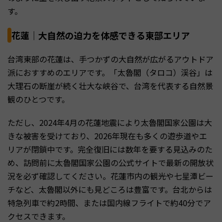
す。
花蓮｜大自然の迫力を体感できる東部エリア
台湾東部の花蓮は、手つかずの大自然が広がるアウトドア
派におすすめのエリアです。「太魯閣（タロコ）渓谷」は
大理石の断崖が続く壮大な峡谷で、台湾を代表する自然景
観のひとつです。
ただし、2024年4月の花蓮地震により太魯閣国家公園は大
きな被害を受けており、2026年現在も多くの遊歩道やエ
リアが閉鎖中です。完全復旧には数年を要する見込みのた
め、訪問前に太魯閣国家公園の公式サイトで最新の開放状
況を必ず確認してください。花蓮市内の観光や七星潭ビー
チなど、太魯閣以外にも見どころは豊富です。台北からは
特急列車で約2時間、または国内線フライトで約40分でア
クセスできます。