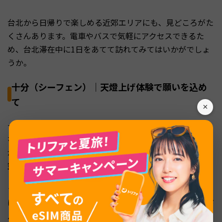
台北から日帰りで楽しめる近郊エリアにも、見どころがた
くさんあります。電車やバスで気軽にアクセスできるた
め、台北滞在中に1日をあてて訪れてみてはいかがでしょ
うか。
十分（シーフェン）｜天燈上げ体験で願いを込め
て
×
十分はランタン（天燈）飛ばし体験ができることで有名
な、台北近郊の人気スポットです。平渓線の線路沿いに広
がるレトロな街並みのなかで、願い事を書いたランタンを
空に放つ体験は、台湾旅行のハイライトになるでしょう。
ランタンの色にはそれぞれ意味があり、赤は健康運、黄色
は金運、ピンクは恋愛運を象徴しています。1つ200台湾ド
ル前後から体験でき、4色ランタンは250台湾ドルほどで