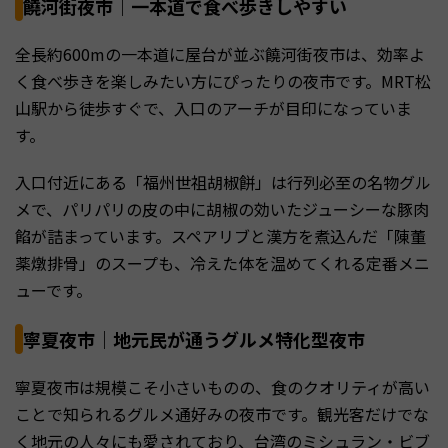
饒河街夜市｜一本道で食べ歩きしやすい
全長約600mの一本道に屋台が並ぶ饒河街夜市は、効率よ
く食べ歩きを楽しみたい方にぴったりの夜市です。MRT松
山駅から徒歩すぐで、入口のアーチが目印になっていま
す。
入口付近にある「福州世祖胡椒餅」は行列必至の名物グル
メで、パリパリの皮の中に胡椒の効いたジューシーな豚肉
餡が詰まっています。スペアリブと漢方を煮込んだ「陳董
薬燉排骨」のスープも、冷えた体を温めてくれる定番メニ
ューです。
寧夏夜市｜地元民が通うグルメ特化型夜市
寧夏夜市は規模こそ小さいものの、食のクオリティが高い
ことで知られるグルメ通好みの夜市です。観光客だけでな
く地元の人々にも愛されており、台湾のミシュラン・ビブ