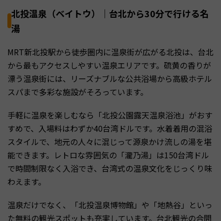
北投温泉（ベイトウ）｜台北から30分で行ける名
湯
MRT新北投駅から徒歩圏内に温泉街が広がる北投は、台北
から最もアクセスしやすい温泉エリアです。硫黄の香りが
漂う温泉街には、リーズナブルな公共浴場から高級ホテル
スパまで多彩な施設がそろっています。
手軽に温泉を楽しむなら「北投公園露天温泉浴池」がおす
すめで、入場料はわずか40台湾ドルです。水着着用の混浴
スタイルで、地元の人々に混じって源泉かけ流しの湯を堪
能できます。レトロな雰囲気の「瀧乃湯」は150台湾ドル
で時間制限なく入浴でき、台湾式の温泉文化をじっくり味
わえます。
温泉だけでなく、「北投温泉博物館」や「地熱谷」といっ
た無料の観光スポットも充実しています。台北観光の合間