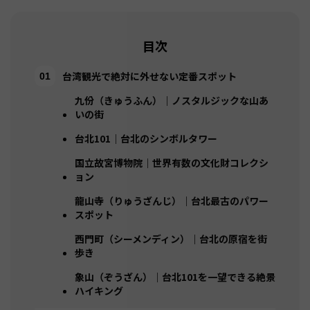
目次
台湾観光で絶対に外せない定番スポット
九份（きゅうふん）｜ノスタルジックな山あ
いの街
台北101｜台北のシンボルタワー
国立故宮博物院｜世界有数の文化財コレクシ
ョン
龍山寺（りゅうざんじ）｜台北最古のパワー
スポット
西門町（シーメンディン）｜台北の原宿を街
歩き
象山（ぞうざん）｜台北101を一望できる絶景
ハイキング