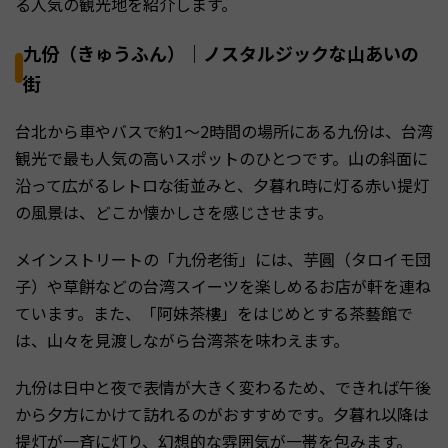
る人気の観光地を紹介します。
九份（きゅうふん）｜ノスタルジックな山あいの
街
台北から車やバスで約1〜2時間の場所にある九份は、台湾
観光で最も人気の高いスポットのひとつです。山の斜面に
沿って広がるレトロな街並みと、夕暮れ時に灯る赤い提灯
の風景は、どこか懐かしさを感じさせます。
メインストリートの「九份老街」には、芋圓（タロイモ団
子）や草餅などの台湾スイーツを楽しめるお店が軒を連ね
ています。また、「阿妹茶樓」をはじめとする茶藝館で
は、山々を見渡しながら台湾茶を味わえます。
九份は日中と夜で表情が大きく変わるため、できれば午後
から夕方にかけて訪れるのがおすすめです。夕暮れ以降は
提灯が一斉に灯り、幻想的な雰囲気が一帯を包みます。