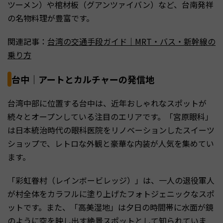
ツーメン）や棺材板（グアンツァイバン）など、台南発祥
の名物料理が豊富です。
関連記事：
台湾の交通手段ガイド｜MRT・バス・新幹線の
乗り方
台中｜アートとカルチャーの発信地
台湾中部に位置する台中は、近年おしゃれなスポットが
続々とオープンしている注目のエリアです。「宮原眼科」
は日本統治時代の眼科医院をリノベーションしたスイーツ
ショップで、レトロな外観と豪華な内装が人気を集めてい
ます。
「彩虹眷村（レインボービレッジ）」は、一人の退役軍人
が村全体をカラフルに塗り上げたフォトジェニックなスポ
ットです。また、「高美湿地」は夕日の時間帯に水面が鏡
のように空を映し出す絶景スポットとして知られていま