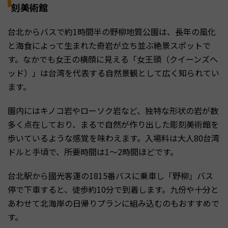
刻美術館
台北からバスで約1時間半の野柳地質公園は、長年の風化
と海食によって生まれた奇岩が立ち並ぶ絶景スポットで
す。なかでも女王の横顔に見える「女王頭（クイーンズヘ
ッド）」は台湾を代表する自然景観として広く知られてい
ます。
園内にはキノコ岩やローソク岩など、独特な形状の岩が数
多く点在しており、まるで自然が作り出した彫刻美術館を
歩いているような感覚を味わえます。入場料は大人80台湾
ドルと手頃で、所要時間は1〜2時間ほどです。
台北駅から國光客運の1815番バスに乗車し「野柳」バス
停で下車すると、徒歩約10分で到着します。九份や十分と
あわせて北海岸の日帰りプランに組み込むのもおすすめで
す。