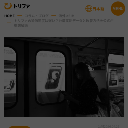
日本語
MENU
HOME
コラム・ブログ
海外 eSIM
トリファの通信速度は遅い？台湾実測データと改善方法を公式が
徹底解説
公開
2026.04.27