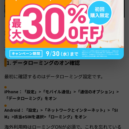
通信が遅い・繋がらないと感じた場合、現地で順番に試し
ていくチェックリストを整理します。多くの場合、最初の
3手順で改善します。
1. データローミングのオン確認
最初に確認するのはデータローミング設定です。
iPhone：「設定」>「モバイル通信」>「通信のオプション」>
「データローミング」をオン
Android：「設定」>「ネットワークとインターネット」>「SI
M」>該当eSIMを選択>「ローミング」をオン
海外利用時はローミングONが必須で、これを忘れている