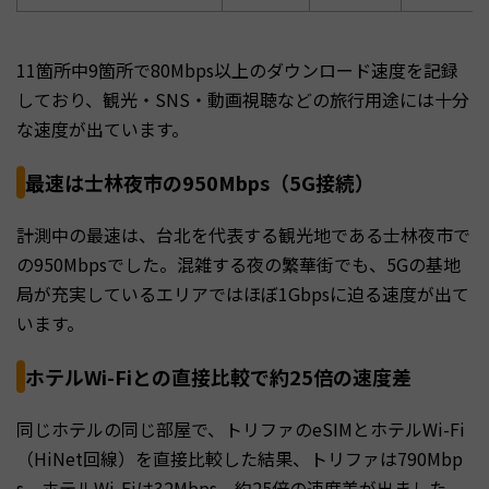
11箇所中9箇所で80Mbps以上のダウンロード速度を記録
しており、観光・SNS・動画視聴などの旅行用途には十分
な速度が出ています。
最速は士林夜市の950Mbps（5G接続）
計測中の最速は、台北を代表する観光地である士林夜市で
の950Mbpsでした。混雑する夜の繁華街でも、5Gの基地
局が充実しているエリアではほぼ1Gbpsに迫る速度が出て
います。
ホテルWi-Fiとの直接比較で約25倍の速度差
同じホテルの同じ部屋で、トリファのeSIMとホテルWi-Fi
（HiNet回線）を直接比較した結果、トリファは790Mbp
s、ホテルWi-Fiは32Mbps。約25倍の速度差が出ました。