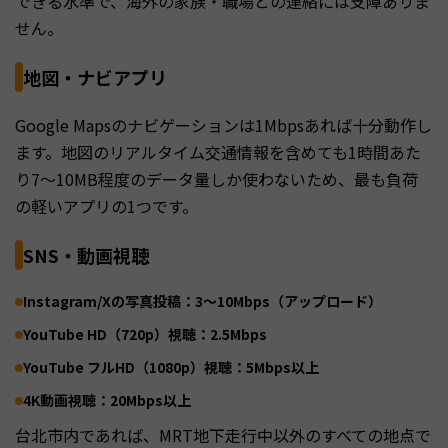
できる水準で、海外の家族・職場との連絡には支障ありま
せん。
地図・ナビアプリ
Google Mapsのナビゲーションは1Mbpsあれば十分動作し
ます。地図のリアルタイム交通情報を含めても1時間あた
り7〜10MB程度のデータ量しか使わないため、最も負荷
の軽いアプリの1つです。
SNS・動画視聴
Instagram/Xの写真投稿：3〜10Mbps（アップロード）
YouTube HD（720p）視聴：2.5Mbps
YouTube フルHD（1080p）視聴：5Mbps以上
4K動画視聴：20Mbps以上
台北市内であれば、MRT地下走行中以外のすべての地点で