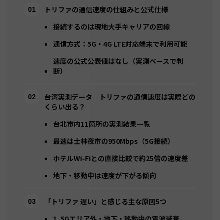
トリファの通信速度の仕組みと公式仕様
接続するのは現地大手キャリアの回線
通信方式：5G・4G LTE対応端末で利用可能
速度の公式公表値はなし（実測ベースで判
断）
台湾実測データ｜トリファの通信速度は実際どの
くらい出る？
台北市内11箇所の実測結果一覧
最速は士林夜市の950Mbps（5G接続）
ホテルWi-Fiとの直接比較で約25倍の速度差
地下・移動中は速度が下がる傾向
「トリファ 遅い」と感じる主な原因5つ
1. 5Gエリア外・地下・移動中の電波減衰