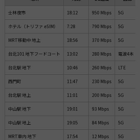
士林夜市
18:12
950 Mbps
5G
ホテル（トリファ eSIM）
7:28
790 Mbps
5G
MRT移動中 地上
18:56
370 Mbps
5G
台北101 地下フードコート
13:02
280 Mbps
電波4本
台北駅 地下
10:46
260 Mbps
LTE
西門町
11:47
230 Mbps
5G
台北駅 地上
11:01
200 Mbps
5G
中山駅 地下
19:01
93 Mbps
5G
中山駅 地上
19:05
84 Mbps
5G
MRT車内 地下
17:54
12 Mbps
5G