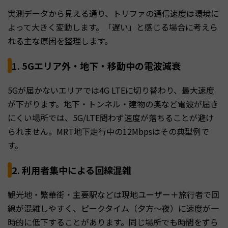
実測データから見える通り、トリファの通信速度は環境に
よって大きく変動します。「遅い」と感じる場合に考えら
れる主な原因を整理します。
1. 5Gエリア外・地下・移動中の電波減衰
5Gが届かないエリアでは4G LTEに切り替わり、最大速度
が下がります。地下・トンネル・建物の奥など電波が届き
にくい場所では、5G/LTE問わず速度が落ちることが避け
られません。MRT地下走行中の12Mbpsはその典型例で
す。
2. 利用者集中による回線混雑
観光地・繁華街・主要駅などは現地ユーザー＋旅行者で回
線が混雑しやすく、ピークタイム（夕方〜夜）に速度が一
時的に低下することがあります。同じ場所でも時間をずら