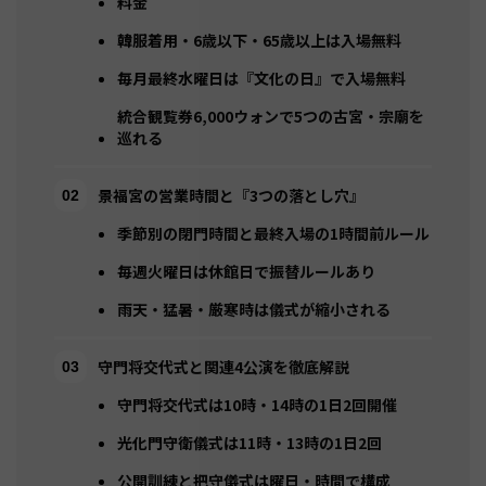
料金
韓服着用・6歳以下・65歳以上は入場無料
毎月最終水曜日は『文化の日』で入場無料
統合観覧券6,000ウォンで5つの古宮・宗廟を
巡れる
景福宮の営業時間と『3つの落とし穴』
季節別の閉門時間と最終入場の1時間前ルール
毎週火曜日は休館日で振替ルールあり
雨天・猛暑・厳寒時は儀式が縮小される
守門将交代式と関連4公演を徹底解説
守門将交代式は10時・14時の1日2回開催
光化門守衛儀式は11時・13時の1日2回
公開訓練と把守儀式は曜日・時間で構成