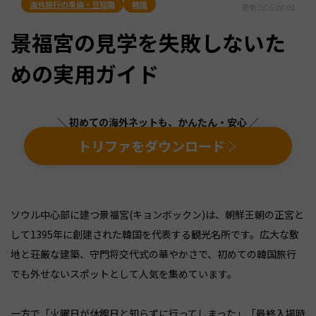
海外旅行の準備・豆知識
韓国
更新
2026.08.03
景福宮の見学を失敗しないた
めの実用ガイド
＼ 初めての海外ネットも、かんたん・安心 ／
トリファをダウンロード
ソウル中心部に建つ景福宮(キョンボックン)は、朝鮮王朝の正宮と
して1395年に創建された韓国を代表する観光名所です。広大な敷
地と荘厳な建築、守門将交代式の華やかさで、初めての韓国旅行
でも外せないスポットとして人気を集めています。
一方で「火曜日が休館日と知らずに行ってしまった」「最終入場時