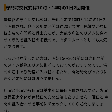
守門将交代式は10時・14時の1日2回開催
景福宮の守門将交代式は、光化門前で10時と14時の1日2
回開催され、各回の所要時間は約20分です。色鮮やかな伝
統衣装の守門将と兵士たちが、太鼓や角笛のリズムに合わ
せて隊列を組み替える儀式で、撮影スポットとしても人気
があります。
しっかり見学したい方は、開始15〜20分前には光化門前
のメイン観覧エリアに到着しておくのがおすすめです。儀
式の途中で観光客が入れ替わるため、開始時間ぴったりに
着くと前列にはほぼ立てません。
月曜と水曜から日曜は基本的に毎日開催されますが、火曜
は景福宮全体が休館日のため公演もありません。曜日と時
間の組み合わせを事前にチェックしてから訪問しましょ
う。