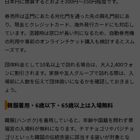
日本円に換算するとおよそ300円〜350円程度です。
券売所は正門にあたる光化門を通った先の興礼門前にあ
り、現金とクレジットカード、海外発行カードにも対応し
ています。混雑時は窓口が長い列になるため、自動券売機
の利用や事前のオンラインチケット購入も検討するとスム
ーズです。
団体料金として10名以上で訪れる場合は、大人2,400ウォ
ンに割引されます。家族や友人グループで訪れる際は、入
場前に人数を伝えて団体扱いになるかを確認しておきまし
ょう。
韓服着用・6歳以下・65歳以上は入場無料
韓服(ハンボク)を着用していると、年齢や国籍を問わず景
福宮の入場料が無料になります。チマチョゴリやパジチョ
ゴリといった韓国の伝統衣装に該当する装いが対象とな