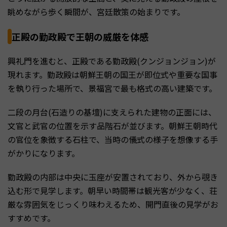
眺めながら歩く瞬間が、宮廷散策の始まりです。
正殿の勤政殿で王朝の威厳を体感
興礼門を進むと、正殿である勤政殿(クンジョンジョン)が
現れます。勤政殿は朝鮮王朝の国王が即位式や重要な国事
を執り行った場所で、景福宮で最も格式の高い建築です。
二段の月台(石造りの基壇)に支えられた建物の正面には、
文官と武官の位置を示す品階石が並びます。朝鮮王朝時代
の官位を象徴する石柱で、当時の儀式の様子を想像する手
がかりになります。
勤政殿の内部は中央に玉座が安置されており、外から覗き
込む形で見学します。朝早い時間帯は観光客が少なく、荘
厳な雰囲気をじっくり味わえるため、開門直後の見学がお
すすめです。