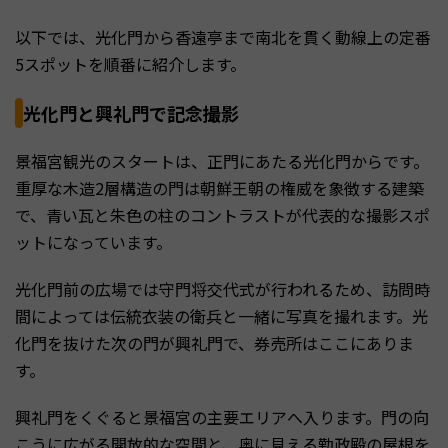
以下では、光化門から香遠亭まで南北を貫く動線上の定番
5スポットを順番に紹介します。
光化門と興礼門で記念撮影
景福宮観光のスタートは、正門にあたる光化門からです。
重厚な木造2層構造の門は朝鮮王朝の権威を象徴する建築
で、青い瓦と朱色の柱のコントラストが代表的な撮影スポ
ットになっています。
光化門前の広場では守門将交代式が行われるため、訪問時
間によっては伝統衣装の衛兵と一緒に写真を撮れます。光
化門を抜けた次の門が興礼門で、券売所はここにありま
す。
興礼門をくぐると景福宮の主要エリアへ入ります。門の向
こうに広がる開放的な空間と、奥に見える勤政殿の屋根を