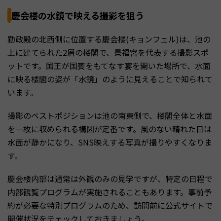
慶会楼の水鏡で映える撮影を狙う
勤政殿の北西側に位置する慶会楼(キョンフェル)は、池の
上に建てられた2層の楼閣で、景福宮を代表する撮影スポ
ットです。国王が国賓をもてなす宴を開いた場所で、水面
に映る楼閣の姿が「水鏡」のように見えることで知られて
います。
撮影のベストポジションは池の南東側で、楼閣全体と水面
を一枚に収められる構図が定番です。風のない晴れた日は
水面が静かになり、SNS映えする写真が撮りやすくなりま
す。
慶会楼内部は通常は外観のみの見学ですが、特定の日程で
内部観覧プログラムが実施されることもあります。事前予
約が必要な特別プログラムのため、訪問前に公式サイトで
開催状況をチェックしておきましょう。