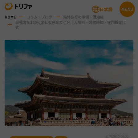
日本語
MENU
HOME
コラム・ブログ
海外旅行の準備・豆知識
景福宮を120%楽しむ完全ガイド｜入場料・営業時間・守門将交代
式
公開
2026.06.23