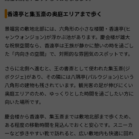
香遠亭と集玉斎の奥庭エリアまで歩く
景福宮の敷地北部には、六角形の小さな楼閣・香遠亭(ヒ
ャンウォンジョン)が浮かぶ池があります。慶会楼が雄大
な祝祭空間なら、香遠亭は王族が静かに憩いの時を過ごし
た「内向きの空間」で、対照的な雰囲気のスポットです。
さらに北側へ進むと、王の書斎として使われた集玉斎(ジ
ボクジェ)があり、その隣には八隅亭(パルウジョン)という
八角形の建物も残されています。観光客の足が伸びにくい
奥庭エリアのため、ゆっくりとした時間を過ごしたい方に
向いた場所です。
慶会楼から香遠亭、集玉斎までは敷地北部まで歩くため、
ある程度の移動時間を見込んでおくと安心です。スニーカ
ーなど歩きやすい靴で訪れると、広い敷地内も快適に回れ