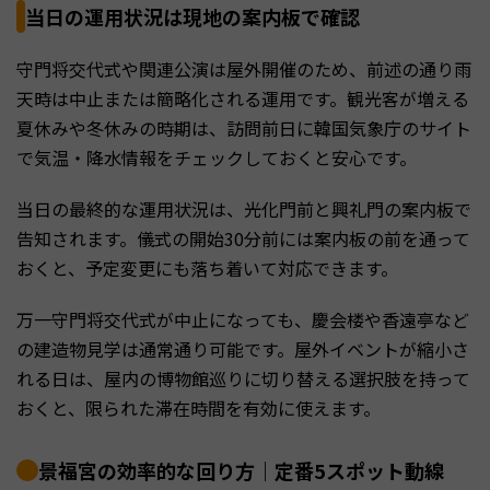
当日の運用状況は現地の案内板で確認
守門将交代式や関連公演は屋外開催のため、前述の通り雨
天時は中止または簡略化される運用です。観光客が増える
夏休みや冬休みの時期は、訪問前日に韓国気象庁のサイト
で気温・降水情報をチェックしておくと安心です。
当日の最終的な運用状況は、光化門前と興礼門の案内板で
告知されます。儀式の開始30分前には案内板の前を通って
おくと、予定変更にも落ち着いて対応できます。
万一守門将交代式が中止になっても、慶会楼や香遠亭など
の建造物見学は通常通り可能です。屋外イベントが縮小さ
れる日は、屋内の博物館巡りに切り替える選択肢を持って
おくと、限られた滞在時間を有効に使えます。
景福宮の効率的な回り方｜定番5スポット動線