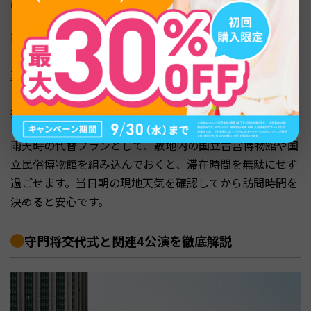
中止の可能性があります。
雨や雪の日は、屋外で行われる守門将交代式が中止にな
り、興礼門での簡略版のみの実施となる場合があります。
夏季の真夏日や冬季の厳寒日(目安として気温30度以上ま
たは10度以下)は、守門将交代式は通常開催される一方、
把守儀式などの細かい公演が縮小される運用です。
雨天時の代替プランとして、敷地内の国立古宮博物館や国
立民俗博物館を組み込んでおくと、滞在時間を無駄にせず
過ごせます。当日朝の現地天気を確認してから訪問時間を
決めると安心です。
守門将交代式と関連4公演を徹底解説