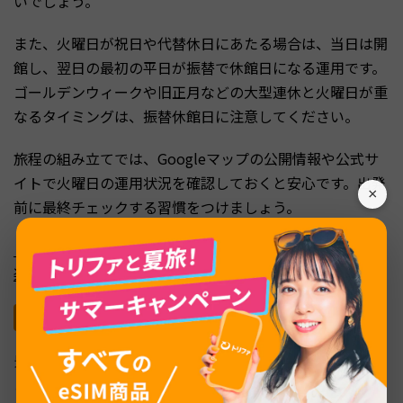
いでしょう。
また、火曜日が祝日や代替休日にあたる場合は、当日は開
館し、翌日の最初の平日が振替で休館日になる運用です。
ゴールデンウィークや旧正月などの大型連休と火曜日が重
なるタイミングは、振替休館日に注意してください。
旅程の組み立てでは、Googleマップの公開情報や公式サ
イトで火曜日の運用状況を確認しておくと安心です。出発
×
前に最終チェックする習慣をつけましょう。
【2026年最新版】韓国一人旅完全ガイド！女性も安心な
楽しみ方・費用・おすすめスポットを徹底解説
雨天・猛暑・厳寒時は儀式が縮小される
景福宮では1日を通じて守門将交代式や光化門守衛儀式な
どの伝統公演が行われており、天候や気温によって縮小・