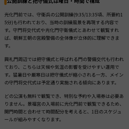
公開訓練と把守儀式は曜日・時間で構成
光化門前では、守衛兵の公開訓練(9:35/13:35頃、所要約1
5分)も行われており、当時の訓練風景を再現する内容で
す。守門将交代式や光化門守衛儀式とあわせて観覧すれ
ば、朝鮮王朝の宮殿警備の全体像が立体的に理解できま
す。
興礼門周辺では把守儀式と呼ばれる門の警備交代も行われ
ており、こちらは天候や気温の影響を受けやすい運用で
す。猛暑日や厳寒日は把守儀式が縮小される一方、メイン
の守門将交代式は予定通り実施される傾向にあります。
どの公演も無料で観覧でき、特別な予約や入場券は必要あ
りません。景福宮の入場前に光化門前で観覧できるため、
開門時間と合わせて時間配分を考えると、1日のスケジュ
ールが組みやすくなります。