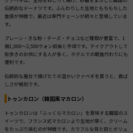
クァベギは、生地をねじって揚げ、砂糖をまぶした韓国の
伝統的なドーナツです。ふんわりした生地ともちもちした
食感が特徴で、最近は専門チェーンが続々と登場していま
す。
プレーン・きな粉・チーズ・チョコなど種類が豊富で、1
個1,000〜2,500ウォン前後と手頃です。テイクアウトして
街歩きのお供にする人が多く、ホテルでの朝食代わりにも
便利です。
伝統的な屋台で揚げたての温かいクァベギを買うと、香ば
しさが格別です。
トゥンカロン（韓国風マカロン）
トゥンカロンは「ふっくらマカロン」を意味する韓国のス
イーツで、フランス式マカロンより生地が厚く、クリーム
をたっぷり挟むのが特徴です。カラフルな見た目とボリュ