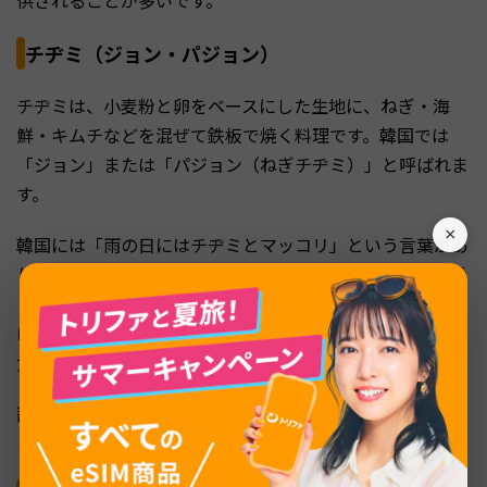
供されることが多いです。
チヂミ（ジョン・パジョン）
チヂミは、小麦粉と卵をベースにした生地に、ねぎ・海
鮮・キムチなどを混ぜて鉄板で焼く料理です。韓国では
「ジョン」または「パジョン（ねぎチヂミ）」と呼ばれま
す。
×
韓国には「雨の日にはチヂミとマッコリ」という言葉があ
り、雨音が油で焼く音に似ていることから、雨の日の定番
として親しまれています。海鮮チヂミ（ヘムルパジョン）
はえび・いか・あさりが入った豪華な一品で、シェアして
食べるのが定番です。
醤油・酢・唐辛子を混ぜたタレにつけて食べると、もちっ
とした生地が一層おいしくなります。