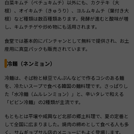
白菜キムチ（ペチュキムチ）以外にも、カクテキ（大
根）、オイキムチ（きゅうり）、ヨルムキムチ（葉付き大
根）など種類は数百種類あります。発酵が進むと酸味が増
し、キムチチゲや炒め物にも活用されます。
食堂では基本的にパンチャンとして無料で提供され、お土
産用に真空パックも販売されています。
冷麺（ネンミョン）
冷麺は、そば粉と緑豆でんぷんなどで作るコシのある麺
を、冷たいスープで食べる韓国の麺料理です。さっぱりし
た「水冷麺（ムルレンミョン）」と、辛いタレで和える
「ビビン冷麺」の2種類が主流です。
もともとは平壌や咸興など北部の郷土料理で、夏の定番と
して全国に広まりました。焼肉の締めとして食べる人も多
く、サムギョプサル店のメニューにもよく登場します。