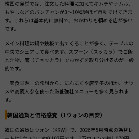
韓国の食堂では、注文した料理に加えてキムチやナムル、
もやしなどのパンチャンが3〜10種類ほど自動で出てきま
す。これらは基本的に無料で、おかわりも頼める店が多い
です。
メイン料理は鍋や鉄板で出てくることが多く、テーブルの
中央でシェアして食べます。スプーン（スッカラ）でご飯
と汁物、箸（チョッカラ）でおかずを取り分けるのが一般
的です。
「薬食同源」の発想から、にんにくや唐辛子のほか、ナツ
メや高麗人参を使った滋養強壮メニューも多く見られま
す。
韓国通貨と価格感覚（1ウォンの目安）
韓国の通貨はウォン（KRW）で、2026年5月時点の為替レ
ートは1ウォン＝約0.107円です。1万ウォンで約1,070円、