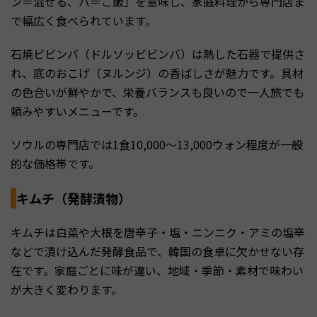
ン＝混ぜる、バ＝ご飯」を意味し、家庭料理から専門店ま
で幅広く食べられています。
石焼ビビンバ（ドルソッビビンバ）は熱した石器で提供さ
れ、底のおこげ（ヌルンジ）の香ばしさが魅力です。具材
の色合いが鮮やかで、栄養バランスも良いので一人旅でも
頼みやすいメニューです。
ソウルの専門店では1食10,000〜13,000ウォン程度が一般
的な価格帯です。
キムチ（発酵漬物）
キムチは白菜や大根を唐辛子・塩・ニンニク・アミの塩辛
などで漬け込んだ発酵食品で、韓国の食卓に欠かせない存
在です。家庭ごとに味が違い、地域・季節・素材で味わい
が大きく変わります。