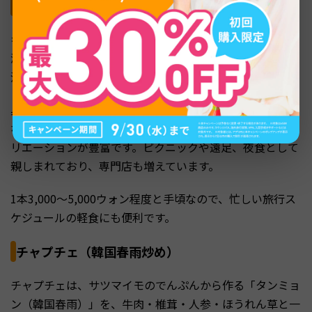
キンパ（韓国海苔巻き）
キンパは、海苔の上にご飯と具材を広げて巻いた韓国版の
海苔巻きです。日本の太巻きに似ていますが、ご飯にごま
油と塩で下味をつけ、酢飯ではないのが特徴です。
具材はたくあん・ほうれん草・人参・卵・牛肉・カニカマ
などが定番で、最近ではツナマヨ・キムチ・チーズなどバ
リエーションが豊富です。ピクニックや遠足、夜食として
親しまれており、専門店も増えています。
1本3,000〜5,000ウォン程度と手頃なので、忙しい旅行ス
ケジュールの軽食にも便利です。
チャプチェ（韓国春雨炒め）
チャプチェは、サツマイモのでんぷんから作る「タンミョ
ン（韓国春雨）」を、牛肉・椎茸・人参・ほうれん草と一