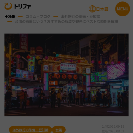
日本語
MENU
HOME
コラム・ブログ
海外旅行の準備・豆知識
台湾の雨季はいつ？おすすめの服装や観光にベストな時期を解説
公開
2025.09.18
海外旅行の準備・豆知識
台湾
更新
2026.08.03