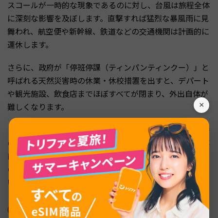
スコールが一時的な現象であるのに対し、台風は旅程全体
に深刻な影響を及ぼします。直撃すれば猛烈な暴風雨に見
舞われ、航空便や新幹線、鉄道などの交通機関は計画的に
運休します。
さらに、政府が「停班停課（ティンパンティンクー）」と
呼ばれる天然災害時の休業・休校措置を出すと、デパート
や観光施設、飲食店までほぼすべてが閉まり、外出自体が
×
難しくなります。
この時期に台湾を訪れる場合は、航空会社の遅延・欠航時
の対応を確認し、旅行保険で関連費用が補償されるかを事
前にチェックしておくことが大切です。現地では常に最新
の天気予報を確認し、安全を最優先に行動してくださ
い。
雨季の台湾旅行でおすすめの服装・持ち物