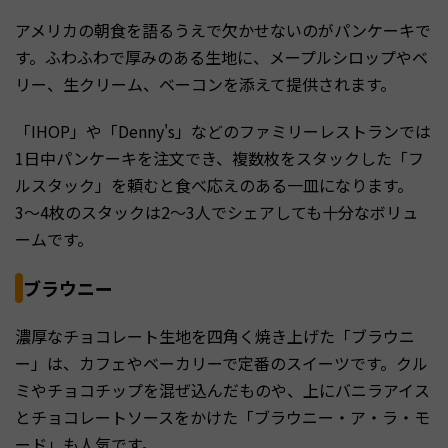
アメリカの朝食を語るうえで欠かせないのがパンケーキで
す。ふわふわで厚みのある生地に、メープルシロップやベ
リー、生クリーム、ベーコンを添えて提供されます。
「IHOP」や「Denny's」などのファミリーレストランでは
1日中パンケーキを注文でき、複数枚をスタックした「フ
ルスタック」を頼むと食べ応えのある一皿になります。
3〜4枚のスタックは2〜3人でシェアしても十分なボリュ
ームです。
ブラウニー
濃厚なチョコレート生地を四角く焼き上げた「ブラウニ
ー」は、カフェやベーカリーで定番のスイーツです。クル
ミやチョコチップを混ぜ込んだものや、上にバニラアイス
とチョコレートソースをかけた「ブラウニー・ア・ラ・モ
ード」も人気です。