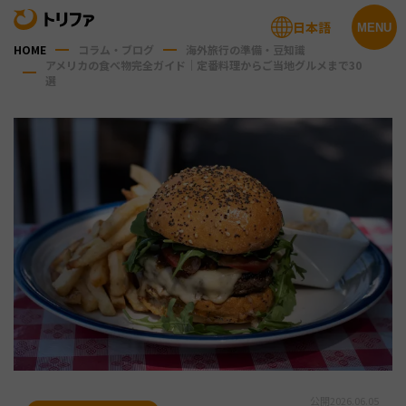
日本語
MENU
HOME
コラム・ブログ
海外旅行の準備・豆知識
アメリカの食べ物完全ガイド｜定番料理からご当地グルメまで30
選
公開
2026.06.05