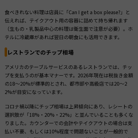
食べきれない料理は店員に「Can I get a box please?」と
伝えれば、テイクアウト用の容器に詰めて持ち帰れます
（生もの・乳製品中心の料理は衛生面で注意が必要）。ホ
テルに冷蔵庫があれば翌日の朝食にも活用できます。
レストランでのチップ相場
アメリカのテーブルサービスのあるレストランでは、チッ
プを支払うのが基本マナーです。2026年現在は税抜き金額
の18〜20%が標準的とされ、都市部や高級店では20〜2
2%が目安になっています。
コロナ禍以降にチップ相場は上昇傾向にあり、レシートの
選択肢が「18%・20%・22%」と並んでいることも多くな
りました。カウンターでの会計やテイクアウトの場合は支
払い不要、もしくは10%程度で問題ないことが一般的で