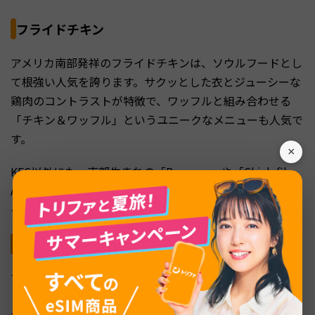
フライドチキン
アメリカ南部発祥のフライドチキンは、ソウルフードとし
て根強い人気を誇ります。サクッとした衣とジューシーな
鶏肉のコントラストが特徴で、ワッフルと組み合わせる
「チキン＆ワッフル」というユニークなメニューも人気で
す。
×
KFC以外にも、南部生まれの「Popeyes」や「Chick-fil-
A」など全米展開のチェーンがあり、それぞれ味付けやサ
イドメニューに個性があります。
マカロニ＆チーズ
マカロニにチーズソースを絡めた「マカロニ＆チーズ（マ
ック＆チーズ）」は、家庭料理としても外食メニューとし