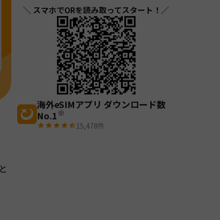
＼ スマホでQRを読み取ってスタート！／
海外eSIMアプリ ダウンロード数
※
No.1
15,478
件
と