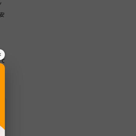
ッ
安
方、
×
めて