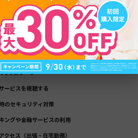
ット事情とVPNの必要性
土のようなネット規制がない
iTaiwan」は便利だがセキュリティに注意
利用は合法
つ5つのシーン
サービスを視聴する
用時のセキュリティ対策
キングや金融サービスの利用
アクセス（出張・在宅勤務）