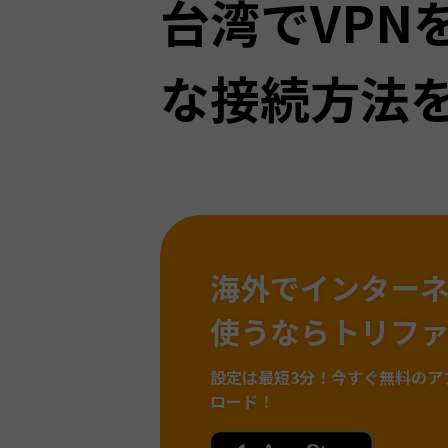
台湾でVPN
な接続方法
海外でインター
使うならトリフ
設定は最短3分！
今すぐ無料のア
ロード！