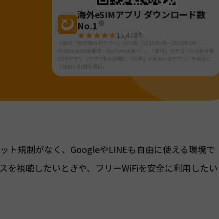
海外eSIMアプリ ダウンロード数
※
No.1
15,478
件
※国内「旅行用eSIMアプリ」のDL数（2025年4月～2026年3月・
iOS&Android合算値・AppTweak調べ）。「旅行」カテゴリから旅行用
eSIMアプリ（アプリ名か説明に「eSIM」が含まれるアプリ）を当社に
て抽出しDL数を算出。
ト規制がなく、GoogleやLINEも自由に使える環境で
スを視聴したいときや、フリーWiFiを安全に利用したい