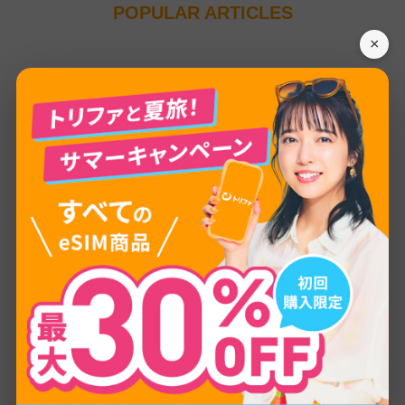
POPULAR ARTICLES
×
0
1
海外インターネット
海外eSIMとは？おすすめの
選び方・料金・設定方法を初
心者向けに徹底解説
2024.01.07
0
2
海外インターネット
海外で日本のスマホ・携帯を
使う6つの方法とは？
2024.02.06
0
3
海外旅行の持ち物
韓国旅行の持ち物リスト！女
子旅や推し活向け・注意点ま
で徹底解説
2024.02.07