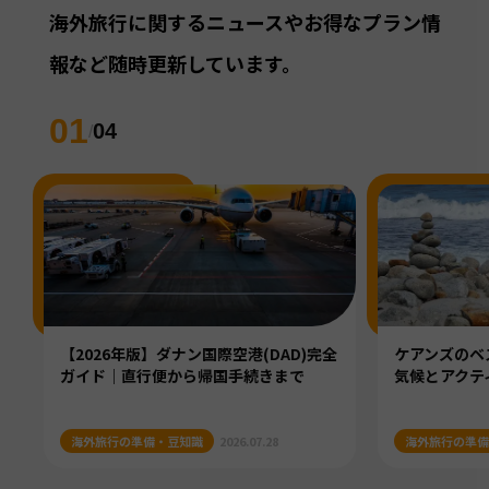
海外旅行に関するニュースやお得なプラン情
報など随時更新しています。
01
04
/
【2026年版】ダナン国際空港(DAD)完全
ケアンズのベ
ガイド｜直行便から帰国手続きまで
気候とアクテ
海外旅行の準備・豆知識
2026.07.28
海外旅行の準備