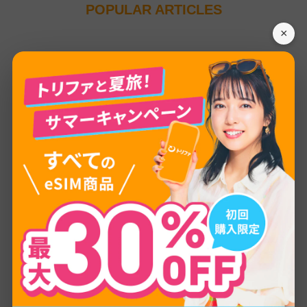
POPULAR ARTICLES
×
0
1
海外インターネット
海外eSIMとは？おすすめの
選び方・料金・設定方法を初
心者向けに徹底解説
2024.01.07
0
2
海外インターネット
海外で日本のスマホ・携帯を
使う6つの方法とは？
2024.02.06
0
3
海外旅行の持ち物
韓国旅行の持ち物リスト！女
子旅や推し活向け・注意点ま
で徹底解説
2024.02.07