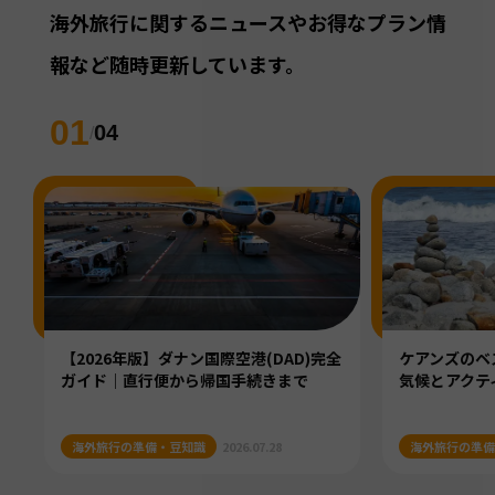
海外旅行に関するニュースやお得なプラン情
報など随時更新しています。
01
04
/
【2026年版】ダナン国際空港(DAD)完全
ケアンズのベ
ガイド｜直行便から帰国手続きまで
気候とアクテ
海外旅行の準備・豆知識
2026.07.28
海外旅行の準備