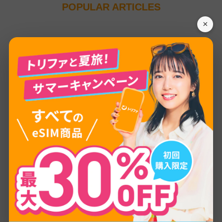
POPULAR ARTICLES
×
0
1
海外インターネット
海外eSIMとは？おすすめの
選び方・料金・設定方法を初
心者向けに徹底解説
2024.01.07
0
2
海外インターネット
海外で日本のスマホ・携帯を
使う6つの方法とは？
2024.02.06
0
3
海外旅行の持ち物
韓国旅行の持ち物リスト！女
子旅や推し活向け・注意点ま
で徹底解説
2024.02.07