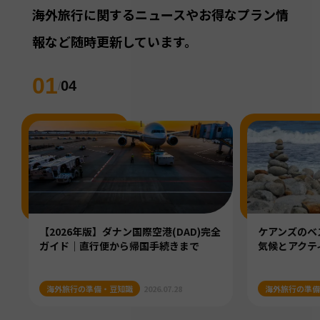
海外旅行に関するニュースやお得なプラン情
報など随時更新しています。
01
04
/
【2026年版】ダナン国際空港(DAD)完全
ケアンズのベ
ガイド｜直行便から帰国手続きまで
気候とアクテ
海外旅行の準備・豆知識
2026.07.28
海外旅行の準備